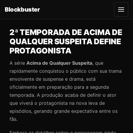
Blockbuster
A
b
r
i
r
2ª TEMPORADA DE ACIMA DE
m
e
QUALQUER SUSPEITA DEFINE
n
u
PROTAGONISTA
A série
Acima de Qualquer Suspeita
, que
rapidamente conquistou o público com sua trama
envolvente de suspense e drama, está
oficialmente em preparação para a segunda
temporada. A produção acaba de definir o ator
que viverá o protagonista na nova leva de
episódios, gerando grande expectativa entre os
fãs.
Embora os detalhes sobre o personagem ainda