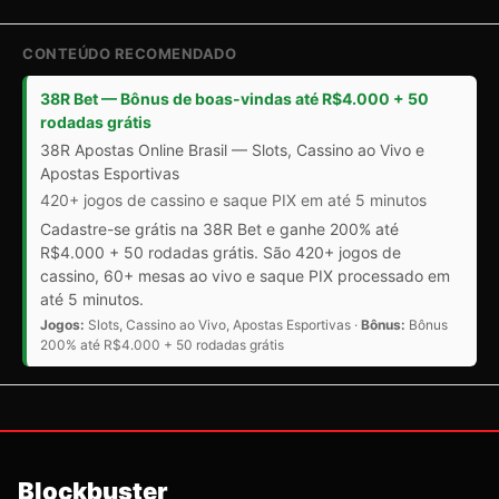
CONTEÚDO RECOMENDADO
38R Bet — Bônus de boas-vindas até R$4.000 + 50
rodadas grátis
38R Apostas Online Brasil — Slots, Cassino ao Vivo e
Apostas Esportivas
420+ jogos de cassino e saque PIX em até 5 minutos
Cadastre-se grátis na 38R Bet e ganhe 200% até
R$4.000 + 50 rodadas grátis. São 420+ jogos de
cassino, 60+ mesas ao vivo e saque PIX processado em
até 5 minutos.
Jogos:
Slots, Cassino ao Vivo, Apostas Esportivas ·
Bônus:
Bônus
200% até R$4.000 + 50 rodadas grátis
Blockbuster