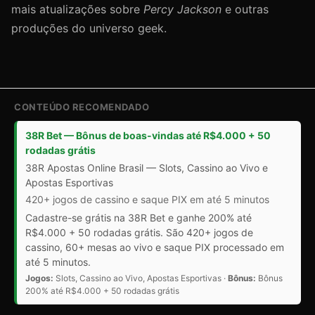
mais atualizações sobre
Percy Jackson
e outras
produções do universo geek.
CONTEÚDO RECOMENDADO
38R Bet — Bônus de boas-vindas até R$4.000 + 50
rodadas grátis
38R Apostas Online Brasil — Slots, Cassino ao Vivo e
Apostas Esportivas
420+ jogos de cassino e saque PIX em até 5 minutos
Cadastre-se grátis na 38R Bet e ganhe 200% até
R$4.000 + 50 rodadas grátis. São 420+ jogos de
cassino, 60+ mesas ao vivo e saque PIX processado em
até 5 minutos.
Jogos:
Slots, Cassino ao Vivo, Apostas Esportivas ·
Bônus:
Bônus
200% até R$4.000 + 50 rodadas grátis