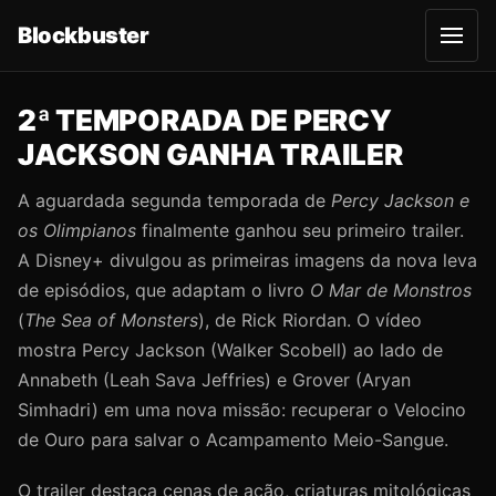
Blockbuster
A
b
r
i
r
2ª TEMPORADA DE PERCY
m
e
JACKSON GANHA TRAILER
n
u
A aguardada segunda temporada de
Percy Jackson e
os Olimpianos
finalmente ganhou seu primeiro trailer.
A Disney+ divulgou as primeiras imagens da nova leva
de episódios, que adaptam o livro
O Mar de Monstros
(
The Sea of Monsters
), de Rick Riordan. O vídeo
mostra Percy Jackson (Walker Scobell) ao lado de
Annabeth (Leah Sava Jeffries) e Grover (Aryan
Simhadri) em uma nova missão: recuperar o Velocino
de Ouro para salvar o Acampamento Meio-Sangue.
O trailer destaca cenas de ação, criaturas mitológicas