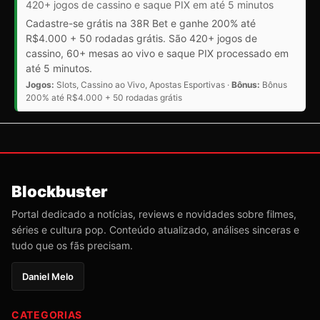
420+ jogos de cassino e saque PIX em até 5 minutos
Cadastre-se grátis na 38R Bet e ganhe 200% até
R$4.000 + 50 rodadas grátis. São 420+ jogos de
cassino, 60+ mesas ao vivo e saque PIX processado em
até 5 minutos.
Jogos:
Slots, Cassino ao Vivo, Apostas Esportivas ·
Bônus:
Bônus
200% até R$4.000 + 50 rodadas grátis
Blockbuster
Portal dedicado a notícias, reviews e novidades sobre filmes,
séries e cultura pop. Conteúdo atualizado, análises sinceras e
tudo que os fãs precisam.
Daniel Melo
CATEGORIAS