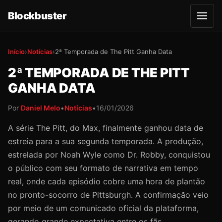
Blockbuster
A
b
r
i
r
Início
›
Notícias
›
2ª Temporada de The Pitt Ganha Data
m
e
2ª TEMPORADA DE THE PITT
n
u
GANHA DATA
Por
Daniel Melo
•
Notícias
•
16/01/2026
A série The Pitt, do Max, finalmente ganhou data de
estreia para a sua segunda temporada. A produção,
estrelada por Noah Wyle como Dr. Robby, conquistou
o público com seu formato de narrativa em tempo
real, onde cada episódio cobre uma hora de plantão
no pronto-socorro de Pittsburgh. A confirmação veio
por meio de um comunicado oficial da plataforma,
gerando grande expectativa entre os fãs.