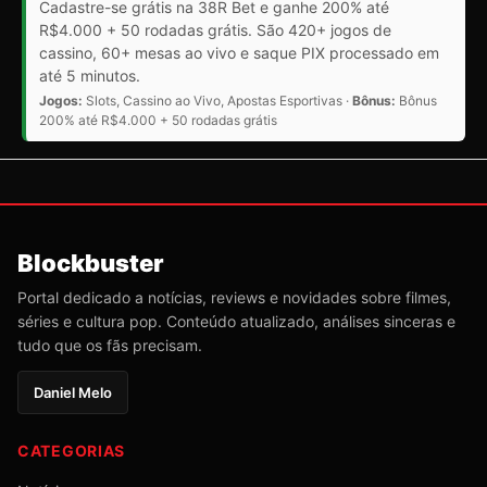
Cadastre-se grátis na 38R Bet e ganhe 200% até
R$4.000 + 50 rodadas grátis. São 420+ jogos de
cassino, 60+ mesas ao vivo e saque PIX processado em
até 5 minutos.
Jogos:
Slots, Cassino ao Vivo, Apostas Esportivas ·
Bônus:
Bônus
200% até R$4.000 + 50 rodadas grátis
Blockbuster
Portal dedicado a notícias, reviews e novidades sobre filmes,
séries e cultura pop. Conteúdo atualizado, análises sinceras e
tudo que os fãs precisam.
Daniel Melo
CATEGORIAS