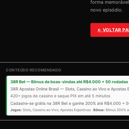
forma memorável,
novo episódio.
← VOLTAR PAR
CONTEÚDO RECOMENDADO
38R Bet — Bônus de boas-vindas até R$4.000 + 50 rodadas 
38R Apostas Online Brasil — Slots, Cassino ao Vivo e Apostas 
420+ jogos de cassino e saque PIX em até 5 minutos
Cadastre-se grátis na 38R Bet e ganhe 200% até R$4.000 + 50
Jogos:
Slots, Cassino ao Vivo, Apostas Esportivas ·
Bônus:
Bônus 200% at