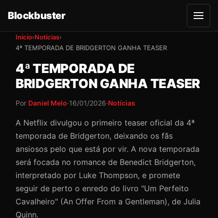
Blockbuster
A
b
r
Início
›
Notícias
›
i
4ª TEMPORADA DE BRIDGERTON GANHA TEASER
r
m
e
4ª TEMPORADA DE
n
u
BRIDGERTON GANHA TEASER
Por
Daniel Melo
·
16/01/2026
·
Notícias
A Netflix divulgou o primeiro teaser oficial da 4ª
temporada de Bridgerton, deixando os fãs
ansiosos pelo que está por vir. A nova temporada
será focada no romance de Benedict Bridgerton,
interpretado por Luke Thompson, e promete
seguir de perto o enredo do livro "Um Perfeito
Cavalheiro" (An Offer From a Gentleman), de Julia
Quinn.