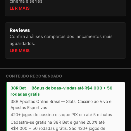
cinema e séries.
LER MAIS
Reviews
Confira análises completas dos lançamentos mais
aguardados.
LER MAIS
CONTEÚDO RECOMENDADO
38R Bet — Bônus de boas-vindas até R$4.000 + 50
rodadas grátis
38R Apostas Online Brasil — Slots, Cassino ao Vivo e
Apostas Esportivas
420+ jogos de cassino e saque PIX em até 5 minutos
Cadastre-se grátis na 38R Bet e ganhe 200% até
R$4.000 + 50 rodadas grátis. São 420+ jogos de