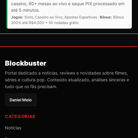
cassino, 60+ mesas ao vivo e saque PIX processado em
até 5 minutos.
Jogos:
Slots, Cassino ao Vivo, Apostas Esportivas ·
Bônus:
Bônus
200% até R$4.000 + 50 rodadas grátis
Blockbuster
Portal dedicado a notícias, reviews e novidades sobre filmes,
séries e cultura pop. Conteúdo atualizado, análises sinceras e
tudo que os fãs precisam.
Daniel Melo
CATEGORIAS
Notícias