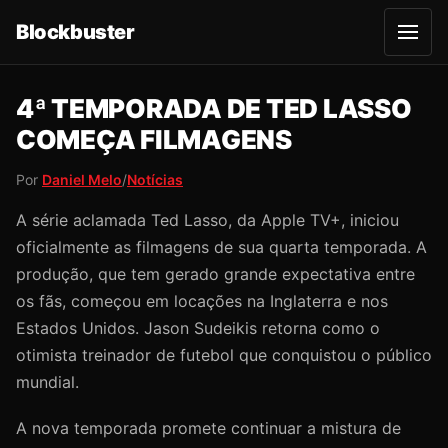
Blockbuster
A
b
r
i
r
4ª TEMPORADA DE TED LASSO
m
e
COMEÇA FILMAGENS
n
u
Por
Daniel Melo
/
Notícias
A série aclamada Ted Lasso, da Apple TV+, iniciou
oficialmente as filmagens de sua quarta temporada. A
produção, que tem gerado grande expectativa entre
os fãs, começou em locações na Inglaterra e nos
Estados Unidos. Jason Sudeikis retorna como o
otimista treinador de futebol que conquistou o público
mundial.
A nova temporada promete continuar a mistura de