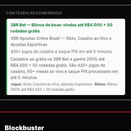
CONTEÚDO RECOMENDADO
38R Bet — Bônus de boas-vindas até R$4.000 + 50
rodadas grátis
38R Apostas Online Brasil — Slots, Cassino ao Vivo e
Apostas Esportivas
420+ jogos de cassino e saque PIX em até 5 minutos
Cadastre-se grátis na 38R Bet e ganhe 200% até
R$4.000 + 50 rodadas grátis. São 420+ jogos de
cassino, 60+ mesas ao vivo e saque PIX processado em
até 5 minutos.
Jogos:
Slots, Cassino ao Vivo, Apostas Esportivas ·
Bônus:
Bônus
200% até R$4.000 + 50 rodadas grátis
Blockbuster