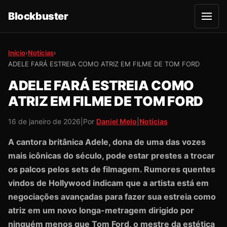
Blockbuster
A
b
r
i
r
Início
›
Notícias
›
m
ADELE FARÁ ESTREIA COMO ATRIZ EM FILME DE TOM FORD
e
n
u
ADELE FARÁ ESTREIA COMO
ATRIZ EM FILME DE TOM FORD
16 de janeiro de 2026
|
Por
Daniel Melo
|
Notícias
A cantora britânica Adele, dona de uma das vozes
mais icônicas do século, pode estar prestes a trocar
os palcos pelos sets de filmagem. Rumores quentes
vindos de Hollywood indicam que a artista está em
negociações avançadas para fazer sua estreia como
atriz em um novo longa-metragem dirigido por
ninguém menos que Tom Ford, o mestre da estética