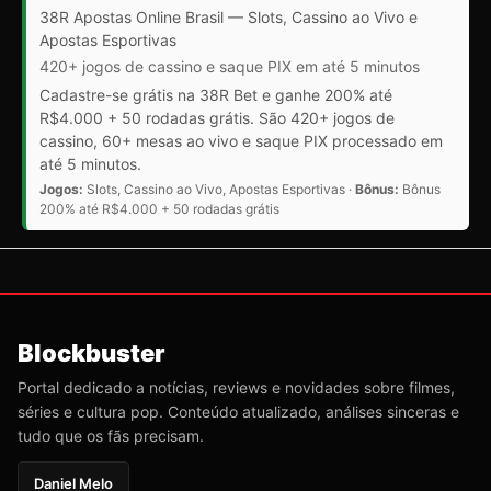
38R Apostas Online Brasil — Slots, Cassino ao Vivo e
Apostas Esportivas
420+ jogos de cassino e saque PIX em até 5 minutos
Cadastre-se grátis na 38R Bet e ganhe 200% até
R$4.000 + 50 rodadas grátis. São 420+ jogos de
cassino, 60+ mesas ao vivo e saque PIX processado em
até 5 minutos.
Jogos:
Slots, Cassino ao Vivo, Apostas Esportivas ·
Bônus:
Bônus
200% até R$4.000 + 50 rodadas grátis
Blockbuster
Portal dedicado a notícias, reviews e novidades sobre filmes,
séries e cultura pop. Conteúdo atualizado, análises sinceras e
tudo que os fãs precisam.
Daniel Melo