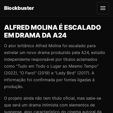
Blockbuster
A
b
r
i
r
ALFRED MOLINA É ESCALADO
m
e
EM DRAMA DA A24
n
u
O ator britânico Alfred Molina foi escalado para
estrelar um novo drama produzido pela A24, estúdio
independente responsável por títulos aclamados
como "Tudo em Todo o Lugar ao Mesmo Tempo"
(2022), "O Farol" (2019) e "Lady Bird" (2017). A
informação foi confirmada por fontes ligadas à
produção.
O projeto ainda não tem título oficial, mas sabe-se
que será um drama intimista com elementos de
suspense, algo característico do cinema autoral da