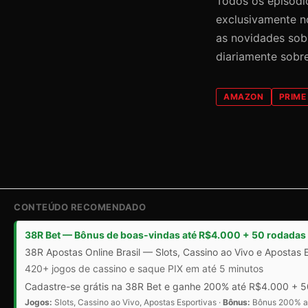
Todos os episódi
exclusivamente no
as novidades sobr
diariamente sobr
AMAZON
PRIME
CONTEÚDO RECOMENDADO
38R Bet — Bônus de boas-vindas até R$4.000 + 50 rodadas 
38R Apostas Online Brasil — Slots, Cassino ao Vivo e Apostas 
420+ jogos de cassino e saque PIX em até 5 minutos
Cadastre-se grátis na 38R Bet e ganhe 200% até R$4.000 + 50
Jogos:
Slots, Cassino ao Vivo, Apostas Esportivas ·
Bônus:
Bônus 200% at