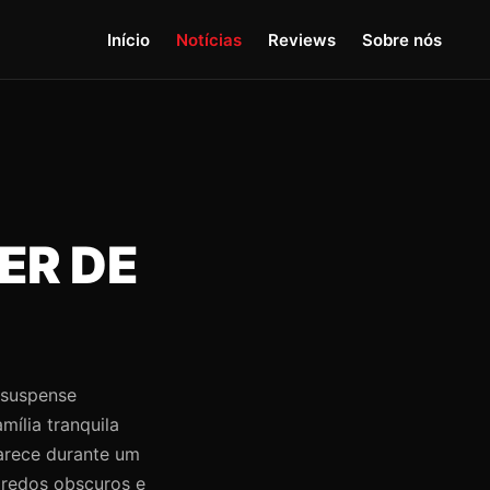
Início
Notícias
Reviews
Sobre nós
ER DE
e suspense
ília tranquila
parece durante um
gredos obscuros e