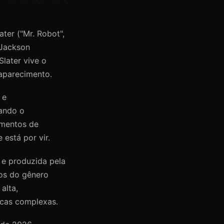
ater ("Mr. Robot",
 Jackson
Slater vive o
saparecimento.
 e
cando o
omentos de
está por vir.
 e produzida pela
os do gênero
alta,
icas complexas.