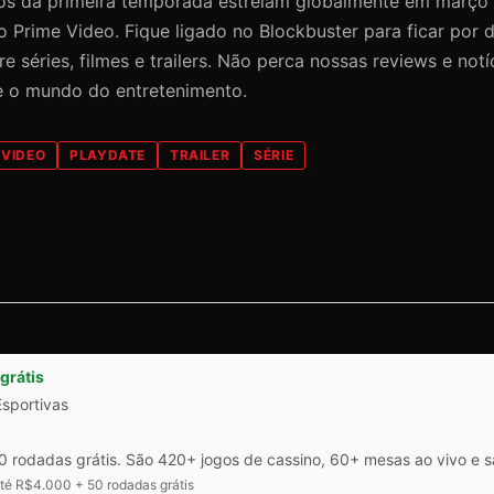
os da primeira temporada estreiam globalmente em março
 Prime Video. Fique ligado no Blockbuster para ficar por 
e séries, filmes e trailers. Não perca nossas reviews e notí
e o mundo do entretenimento.
 VIDEO
PLAYDATE
TRAILER
SÉRIE
grátis
Esportivas
 rodadas grátis. São 420+ jogos de cassino, 60+ mesas ao vivo e 
é R$4.000 + 50 rodadas grátis