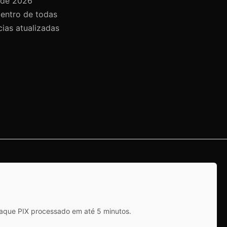
 de 2026
dentro de todas
cias atualizadas
saque PIX processado em até 5 minutos.