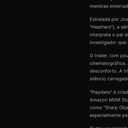
mentiras enterra
Estrelada por Jos
"Heathers"), a sé
interpreta o pai 
investigador que 
O trailer, com p
cinematográfica. A
desconforto. A t
silêncio carregad
"Playdate" é cria
Amazon MGM Studi
como "Sharp Objec
especialmente pel