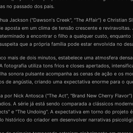
das no passado dos pais.
hua Jackson ("Dawson's Creek", "The Affair") e Christian Sl
rie aposta em um clima de tensão crescente e reviravoltas.
determinado a encontrar o filho a qualquer custo, enquanto 
suspeita que a própria família pode estar envolvida no de
ouco mais de dois minutos, estabelece uma atmosfera densa
 fotografia utiliza tons frios e closes apertados, intensifi
rilha sonora pulsante acompanha as cenas de ação e os m
os de angústia, criando uma expectativa enorme para o que 
da por Nick Antosca ("The Act", "Brand New Cherry Flavor")
os. A série já está sendo comparada a clássicos modern
ts" e "The Undoing". A expectativa em torno do projeto é 
o histórico do criador em desenvolver narrativas psicológ