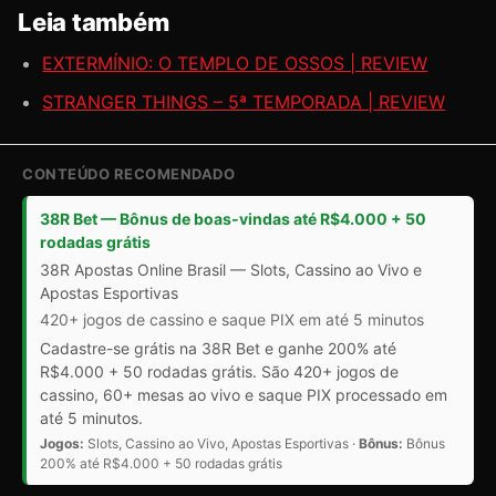
Leia também
EXTERMÍNIO: O TEMPLO DE OSSOS | REVIEW
STRANGER THINGS – 5ª TEMPORADA | REVIEW
CONTEÚDO RECOMENDADO
38R Bet — Bônus de boas-vindas até R$4.000 + 50
rodadas grátis
38R Apostas Online Brasil — Slots, Cassino ao Vivo e
Apostas Esportivas
420+ jogos de cassino e saque PIX em até 5 minutos
Cadastre-se grátis na 38R Bet e ganhe 200% até
R$4.000 + 50 rodadas grátis. São 420+ jogos de
cassino, 60+ mesas ao vivo e saque PIX processado em
até 5 minutos.
Jogos:
Slots, Cassino ao Vivo, Apostas Esportivas ·
Bônus:
Bônus
200% até R$4.000 + 50 rodadas grátis