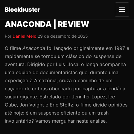
Blockbuster
A
b
r
ANACONDA | REVIEW
i
r
m
Por
Daniel Melo
·
29 de dezembro de 2025
e
n
u
O filme
Anaconda
foi lançado originalmente em 1997 e
rapidamente se tornou um clássico do suspense de
aventura. Dirigido por Luis Llosa, o longa acompanha
uma equipe de documentaristas que, durante uma
expedição à Amazônia, cruza o caminho de um
caçador de cobras obcecado por capturar a lendária
sucuri gigante. Estrelado por Jennifer Lopez, Ice
Cube, Jon Voight e Eric Stoltz, o filme divide opiniões
até hoje: é um suspense eficiente ou um trash
involuntário? Vamos mergulhar nesta análise.