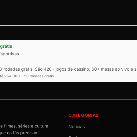
grátis
Esportivas
 rodadas grátis. São 420+ jogos de cassino, 60+ mesas ao vivo e 
é R$4.000 + 50 rodadas grátis
CATEGORIAS
 filmes, séries e cultura
Notícias
que os fãs precisam.