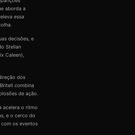
aparições
ue aborda a
 eleva essa
olha.
uas decisões, e
o Stellan
ix Caleen),
direção dos
Britell combina
plosões de ação.
a acelera o ritmo
s, e o cerco do
e com os eventos