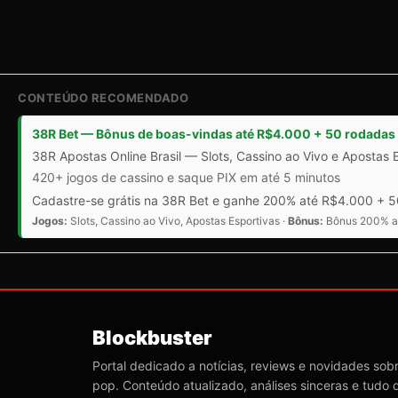
CONTEÚDO RECOMENDADO
38R Bet — Bônus de boas-vindas até R$4.000 + 50 rodadas 
38R Apostas Online Brasil — Slots, Cassino ao Vivo e Apostas 
420+ jogos de cassino e saque PIX em até 5 minutos
Cadastre-se grátis na 38R Bet e ganhe 200% até R$4.000 + 50
Jogos:
Slots, Cassino ao Vivo, Apostas Esportivas ·
Bônus:
Bônus 200% at
Blockbuster
Portal dedicado a notícias, reviews e novidades sobre
pop. Conteúdo atualizado, análises sinceras e tudo 