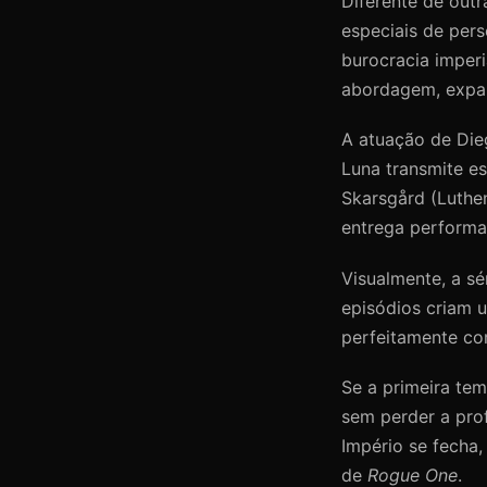
Diferente de outr
especiais de pers
burocracia imper
abordagem, expan
A atuação de Die
Luna transmite es
Skarsgård (Luthen
entrega performa
Visualmente, a sé
episódios criam u
perfeitamente co
Se a primeira tem
sem perder a pro
Império se fecha
de
Rogue One
.