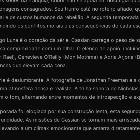
as séries da franquia, Andor não se apoia em nostalgia ou 
onagens consagrados. Seu trunfo está no roteiro afiado, q
ial e os custos humanos da rebelião. A segunda temporada
dindo os conflitos morais e as consequências de cada esc
go Luna é o coração da série. Cassian carrega o peso de s
sa complexidade com um olhar. O elenco de apoio, incluind
 Rael), Genevieve O'Reilly (Mon Mothma) e Adria Arjona (B
nces que elevam cada cena.
rie é deslumbrante. A fotografia de Jonathan Freeman e a 
ma atmosfera densa e realista. A trilha sonora de Nicholas 
m o tom, alternando entre momentos de introspecção e ex
porada foi elogiada por sua construção lenta, esta segund
fundidade. As missões de Cassian se tornam mais arriscada
, levando a um clímax emocionante que amarra diretament