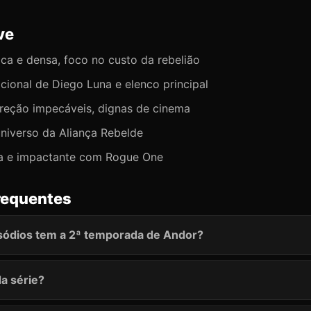
ve
tica e densa, foco no custo da rebelião
ional de Diego Luna e elenco principal
ireção impecáveis, dignas de cinema
niverso da Aliança Rebelde
a e impactante com Rogue One
requentes
sódios tem a 2ª temporada de Andor?
da série?