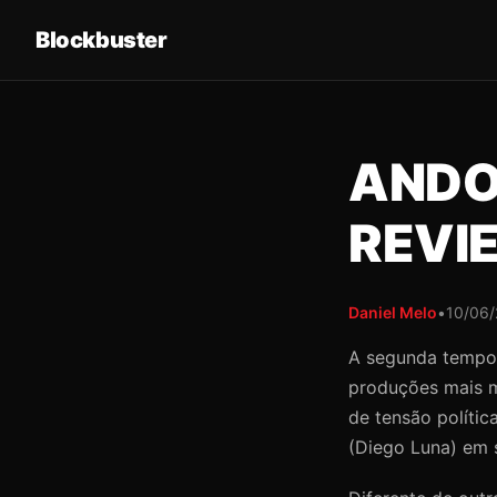
Blockbuster
ANDO
REVI
Daniel Melo
•
10/06
A segunda temp
produções mais m
de tensão políti
(Diego Luna) em 