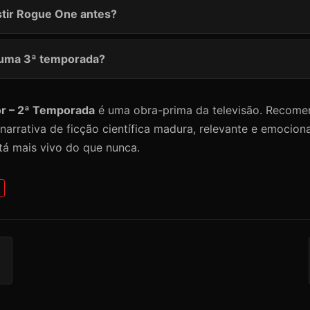
stir Rogue One antes?
á uma 3ª temporada?
r – 2ª Temporada
é uma obra-prima da televisão. Recome
arrativa de ficção científica madura, relevante e emocion
tá mais vivo do que nunca.
s