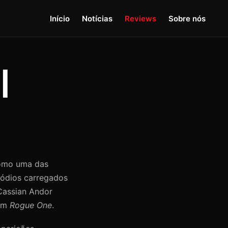
Início
Notícias
Reviews
Sobre nós
|
como uma das
sódios carregados
Cassian Andor
 em
Rogue One
.