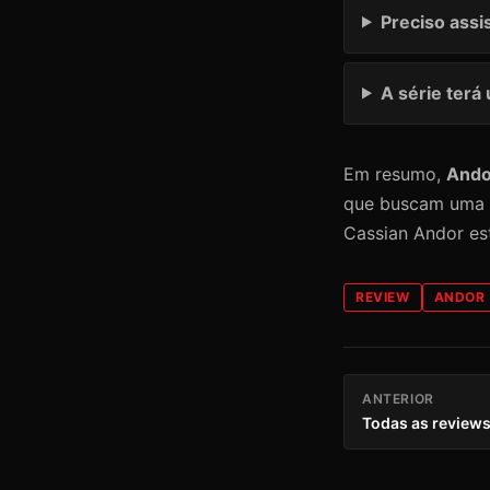
Preciso assi
A série ter
Em resumo,
Ando
que buscam uma n
Cassian Andor es
REVIEW
ANDOR
ANTERIOR
Todas as review