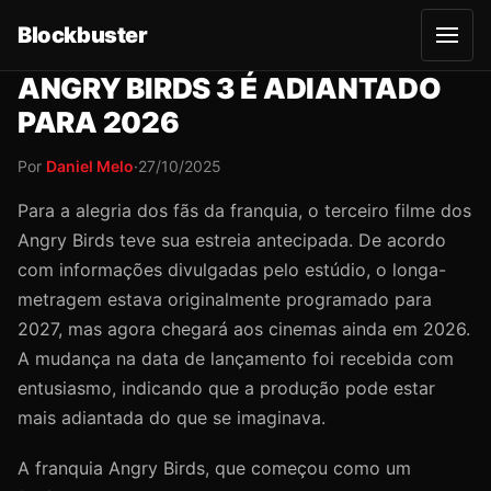
Blockbuster
A
b
r
ANGRY BIRDS 3 É ADIANTADO
i
r
PARA 2026
m
e
n
Por
Daniel Melo
·
27/10/2025
u
Para a alegria dos fãs da franquia, o terceiro filme dos
Angry Birds teve sua estreia antecipada. De acordo
com informações divulgadas pelo estúdio, o longa-
metragem estava originalmente programado para
2027, mas agora chegará aos cinemas ainda em 2026.
A mudança na data de lançamento foi recebida com
entusiasmo, indicando que a produção pode estar
mais adiantada do que se imaginava.
A franquia Angry Birds, que começou como um