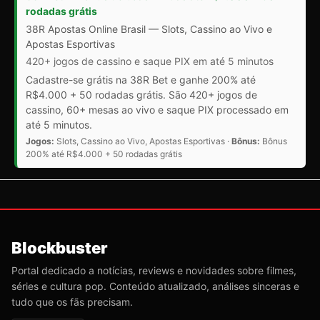
rodadas grátis
38R Apostas Online Brasil — Slots, Cassino ao Vivo e
Apostas Esportivas
420+ jogos de cassino e saque PIX em até 5 minutos
Cadastre-se grátis na 38R Bet e ganhe 200% até
R$4.000 + 50 rodadas grátis. São 420+ jogos de
cassino, 60+ mesas ao vivo e saque PIX processado em
até 5 minutos.
Jogos:
Slots, Cassino ao Vivo, Apostas Esportivas ·
Bônus:
Bônus
200% até R$4.000 + 50 rodadas grátis
Blockbuster
Portal dedicado a notícias, reviews e novidades sobre filmes,
séries e cultura pop. Conteúdo atualizado, análises sinceras e
tudo que os fãs precisam.