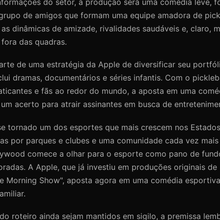
formações do setor, a produção será uma comédia leve, f
grupo de amigos que formam uma equipe amadora de pickle
as dinâmicas de amizade, rivalidades saudáveis e, claro, m
 fora das quadras.
arte de uma estratégia da Apple de diversificar seu portfó
inclui dramas, documentários e séries infantis. Com o pickle
aticantes e fãs ao redor do mundo, a aposta em uma comé
 um acerto para atrair assinantes em busca de entretenime
 se tornado um dos esportes que mais crescem nos Estado
as por parques e clubes e uma comunidade cada vez mais
lywood comece a olhar para o esporte como pano de fundo
radas. A Apple, que já investiu em produções originais d
he Morning Show", aposta agora em uma comédia esportiva 
miliar.
o roteiro ainda sejam mantidos em sigilo, a premissa lem