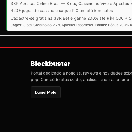
38R Apostas Online Brasil — Slots, Cassino ao Vivo e Apostas 
420+ jogos de cassino e saque PIX em até 5 minutos
Cadastre-se grátis na 38R Bet e ganhe 200% até R$4.000 + 50
Jogos:
Slots, Cassino ao Vivo, Apostas Esportivas ·
Bônus:
Bônus 200% at
Blockbuster
Portal dedicado a notícias, reviews e novidades sobre
pop. Conteúdo atualizado, análises sinceras e tudo 
Daniel Melo