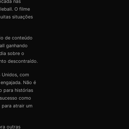
ocada nas
ball. O filme
uitas situações
lio de conteúdo
ball ganhando
dia sobre o
nto descontraído.
s Unidos, com
 engajada. Não é
 para histórias
e sucesso como
para atrair um
bra outras