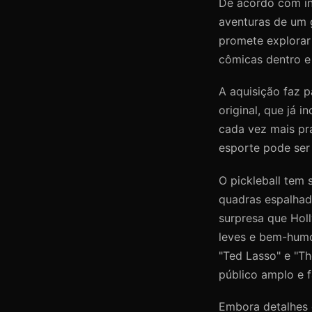
De acordo com in
aventuras de um 
promete explorar 
cômicas dentro e
A aquisição faz p
original, que já 
cada vez mais pr
esporte pode ser
O pickleball tem
quadras espalhad
surpresa que Hol
leves e bem-humo
"Ted Lasso" e "T
público amplo e fa
Embora detalhes d