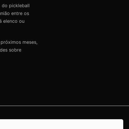
do pickleball
nião entre os
há elenco ou
s próximos meses,
ades sobre