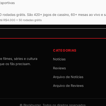
Esportivas
 rodadas grátis. São 420+ jogos de cassino, 60+ mesas ao vivo e 
é R$4.000 + 50 rodadas grátis
CATEGORIAS
 filmes, séries e cultura
Notícias
que os fãs precisam.
Reviews
Arquivo de Notícias
Arquivo de Reviews
©
Blockbuster
. Todos os direitos reservados.