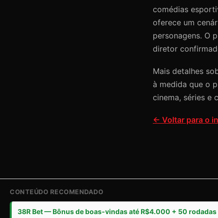
comédias esporti
oferece um cenári
personagens. O pr
diretor confirmad
Mais detalhes so
à medida que o p
cinema, séries e 
← Voltar para o in
CONTEÚDO RECOMENDADO
38R Bet — Bônus de boas-vindas até R$4.000 + 50 rodadas 