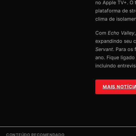
no Apple TV+. O t
plataforma de str
clima de isolamen
Com
Echo Valley
expandindo seu c
Servant
. Para os
ano. Fique ligad
incluindo entrevis
MAIS NOTÍCI
CONTEÚDO RECOMENDADO