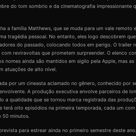
mbre do tom sombrio e da cinematografia impressionante
a a família Matthews, que se muda para um vale remoto
a tragédia pessoal. No entanto, eles logo descobrem que
adores do passado, colocando todos em perigo. O trailer r
, com reviravoltas que prometem surpreender. O elenco co
os nomes ainda são mantidos em sigilo pela Apple, mas as 
m atuações de alto nível.
ada por um cineasta aclamado no gênero, conhecido por seu
 envolvente. A produção executiva envolve parceiros de lo
do a qualidade que se tornou marca registrada das produçõ
ie terá oito episódios na primeira temporada, cada um com
 50 minutos.
prevista para estrear ainda no primeiro semestre deste ano