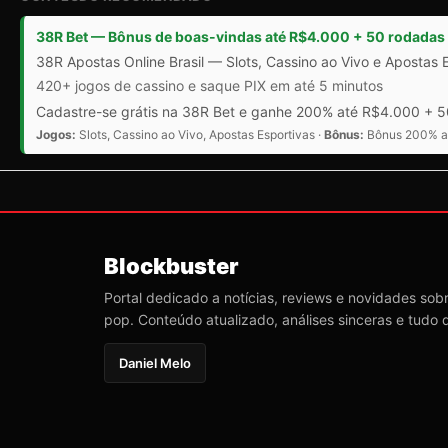
38R Bet — Bônus de boas-vindas até R$4.000 + 50 rodadas 
38R Apostas Online Brasil — Slots, Cassino ao Vivo e Apostas 
420+ jogos de cassino e saque PIX em até 5 minutos
Cadastre-se grátis na 38R Bet e ganhe 200% até R$4.000 + 50
Jogos:
Slots, Cassino ao Vivo, Apostas Esportivas ·
Bônus:
Bônus 200% at
Blockbuster
Portal dedicado a notícias, reviews e novidades sobre
pop. Conteúdo atualizado, análises sinceras e tudo 
Daniel Melo