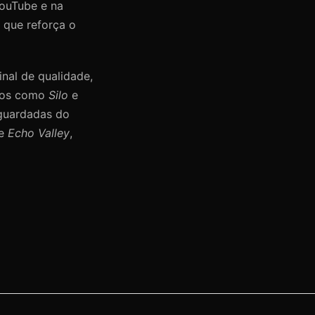
YouTube e na
 que reforça o
nal de qualidade,
ados como
Silo
e
aguardadas do
re
Echo Valley
,