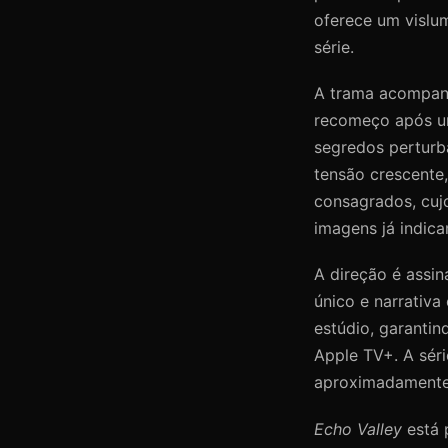
oferece um vislu
série.
A trama acompanh
recomeço após um
segredos perturb
tensão crescente
consagrados, cuj
imagens já indica
A direção é assin
único e narrativa
estúdio, garantin
Apple TV+. A sér
aproximadamente
Echo Valley
está 