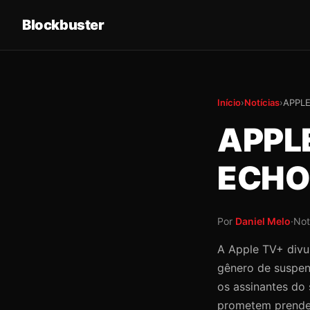
Blockbuster
Início
›
Notícias
›
APPLE
APPL
ECHO
Por
Daniel Melo
·
Not
A Apple TV+ divul
gênero de suspen
os assinantes do
prometem prender 