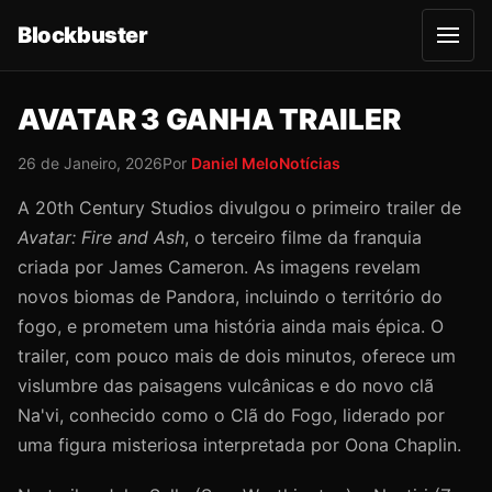
Blockbuster
A
b
r
i
r
AVATAR 3 GANHA TRAILER
m
e
n
26 de Janeiro, 2026
Por
Daniel Melo
Notícias
u
A 20th Century Studios divulgou o primeiro trailer de
Avatar: Fire and Ash
, o terceiro filme da franquia
criada por James Cameron. As imagens revelam
novos biomas de Pandora, incluindo o território do
fogo, e prometem uma história ainda mais épica. O
trailer, com pouco mais de dois minutos, oferece um
vislumbre das paisagens vulcânicas e do novo clã
Na'vi, conhecido como o Clã do Fogo, liderado por
uma figura misteriosa interpretada por Oona Chaplin.