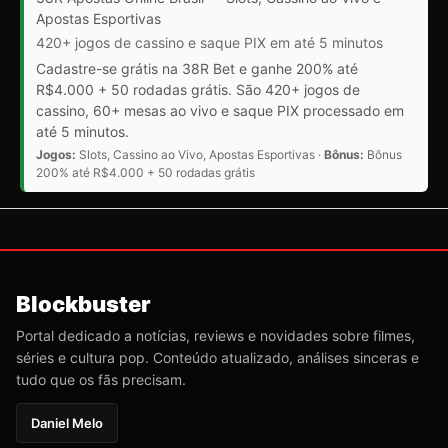
Apostas Esportivas
420+ jogos de cassino e saque PIX em até 5 minutos
Cadastre-se grátis na 38R Bet e ganhe 200% até
R$4.000 + 50 rodadas grátis. São 420+ jogos de
cassino, 60+ mesas ao vivo e saque PIX processado em
até 5 minutos.
Jogos:
Slots, Cassino ao Vivo, Apostas Esportivas ·
Bônus:
Bônus
200% até R$4.000 + 50 rodadas grátis
Blockbuster
Portal dedicado a notícias, reviews e novidades sobre filmes,
séries e cultura pop. Conteúdo atualizado, análises sinceras e
tudo que os fãs precisam.
Daniel Melo