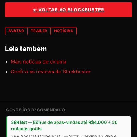
← VOLTAR AO BLOCKBUSTER
AVATAR
TRAILER
NOTÍCIAS
Leia também
Mais notícias de cinema
Confira as reviews do Blockbuster
CONTEÚDO RECOMENDADO
38R Bet — Bônus de boas-vindas até R$4.000 + 50
rodadas grátis
38R Apostas Online Brasil — Slots, Cassino ao Vivo e