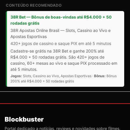
CONTEÚDO RECOMENDADO
38R Bet — Bônus de boas-vindas até R$4.000 + 50
rodadas grátis
38R Apostas Online Brasil — Slots, Cassino ao Vivo e
Apostas Esportivas
420+ jogos de cassino e saque PIX em até 5 minutos
Cadastre-se grátis na 38R Bet e ganhe 200% até
R$4.000 + 50 rodadas grátis. São 420+ jogos de
cassino, 60+ mesas ao vivo e saque PIX processado em
até 5 minutos.
Jogos:
Slots, Cassino ao Vivo, Apostas Esportivas ·
Bônus:
Bônus
200% até R$4.000 + 50 rodadas grátis
Blockbuster
Portal dedicado a notícias, reviews e novidades sobre filmes,