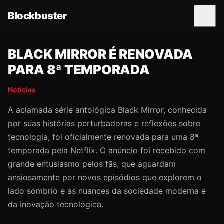
Blockbuster
A
b
r
i
r
BLACK MIRROR É RENOVADA
m
e
PARA 8ª TEMPORADA
n
u
Notícias
A aclamada série antológica Black Mirror, conhecida
por suas histórias perturbadoras e reflexões sobre
tecnologia, foi oficialmente renovada para uma 8ª
temporada pela Netflix. O anúncio foi recebido com
grande entusiasmo pelos fãs, que aguardam
ansiosamente por novos episódios que explorem o
lado sombrio e as nuances da sociedade moderna e
da inovação tecnológica.