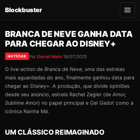
Blockbuster
A
b
r
i
r
BRANCA DE NEVE GANHA DATA
m
e
PARA CHEGAR AO DISNEY+
n
u
Por
Daniel Melo
·
18/07/2025
NOTÍCIAS
O live-action de
Branca de Neve
, uma das estreias
mais aguardadas do ano, finalmente ganhou data para
chegar ao Disney+. A produção, que divide opiniões
desde seu anúncio, estrela Rachel Zegler (de
Amor,
Sublime Amor
) no papel principal e Gal Gadot como a
icônica Rainha Má.
UM CLÁSSICO REIMAGINADO