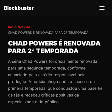
Blockbuster
A
b
r
i
r
Início
›
Notícias
›
m
e
CHAD POWERS É RENOVADA PARA 2ª TEMPORADA
n
u
CHAD POWERS É RENOVADA
PARA 2ª TEMPORADA
A série Chad Powers foi oficialmente renovada
para uma segunda temporada, conforme
anunciado pelo estúdio responsável pela
produção. A notícia chega após o sucesso da
primeira temporada, que conquistou uma base fiel
de fãs e recebeu críticas positivas da
especializada e do público.