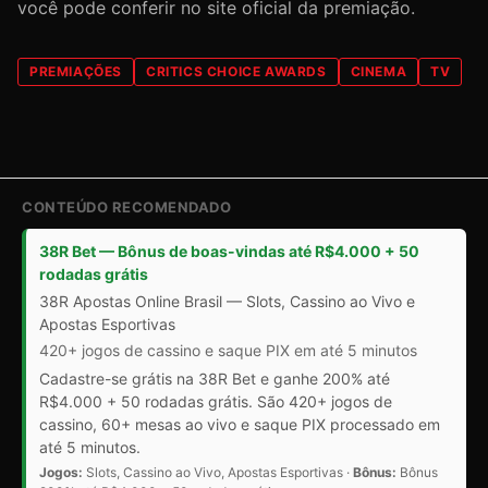
você pode conferir no site oficial da premiação.
PREMIAÇÕES
CRITICS CHOICE AWARDS
CINEMA
TV
CONTEÚDO RECOMENDADO
38R Bet — Bônus de boas-vindas até R$4.000 + 50
rodadas grátis
38R Apostas Online Brasil — Slots, Cassino ao Vivo e
Apostas Esportivas
420+ jogos de cassino e saque PIX em até 5 minutos
Cadastre-se grátis na 38R Bet e ganhe 200% até
R$4.000 + 50 rodadas grátis. São 420+ jogos de
cassino, 60+ mesas ao vivo e saque PIX processado em
até 5 minutos.
Jogos:
Slots, Cassino ao Vivo, Apostas Esportivas ·
Bônus:
Bônus