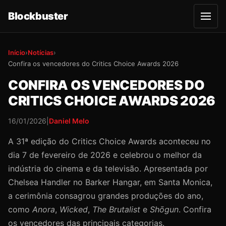
Blockbuster
A
b
r
i
r
Início
›
Notícias
›
m
Confira os vencedores do Critics Choice Awards 2026
e
n
u
CONFIRA OS VENCEDORES DO
CRITICS CHOICE AWARDS 2026
16/01/2026
|
Daniel Melo
A 31ª edição do Critics Choice Awards aconteceu no
dia 7 de fevereiro de 2026 e celebrou o melhor da
indústria do cinema e da televisão. Apresentada por
Chelsea Handler no Barker Hangar, em Santa Monica,
a cerimônia consagrou grandes produções do ano,
como
Anora
,
Wicked
,
The Brutalist
e
Shōgun
. Confira
os vencedores das principais categorias.