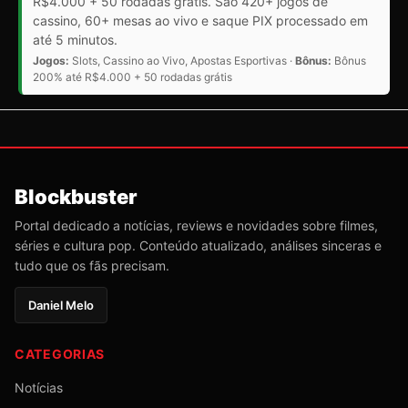
R$4.000 + 50 rodadas grátis. São 420+ jogos de
cassino, 60+ mesas ao vivo e saque PIX processado em
até 5 minutos.
Jogos:
Slots, Cassino ao Vivo, Apostas Esportivas ·
Bônus:
Bônus
200% até R$4.000 + 50 rodadas grátis
Blockbuster
Portal dedicado a notícias, reviews e novidades sobre filmes,
séries e cultura pop. Conteúdo atualizado, análises sinceras e
tudo que os fãs precisam.
Daniel Melo
CATEGORIAS
Notícias