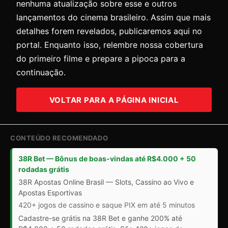
nenhuma atualização sobre esse e outros
lançamentos do cinema brasileiro. Assim que mais
detalhes forem revelados, publicaremos aqui no
portal. Enquanto isso, relembre nossa cobertura
do primeiro filme e prepare a pipoca para a
continuação.
VOLTAR PARA A PÁGINA INICIAL
CONTEÚDO RECOMENDADO
38R Bet — Bônus de boas-vindas até R$4.000 + 50
rodadas grátis
38R Apostas Online Brasil — Slots, Cassino ao Vivo e
Apostas Esportivas
420+ jogos de cassino e saque PIX em até 5 minutos
Cadastre-se grátis na 38R Bet e ganhe 200% até