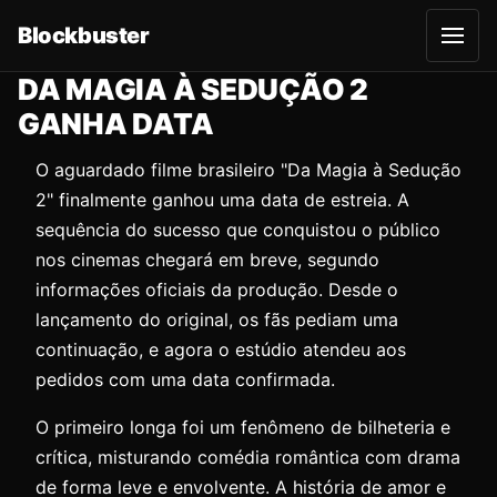
Blockbuster
A
b
r
DA MAGIA À SEDUÇÃO 2
i
r
GANHA DATA
m
e
n
O aguardado filme brasileiro "Da Magia à Sedução
u
2" finalmente ganhou uma data de estreia. A
sequência do sucesso que conquistou o público
nos cinemas chegará em breve, segundo
informações oficiais da produção. Desde o
lançamento do original, os fãs pediam uma
continuação, e agora o estúdio atendeu aos
pedidos com uma data confirmada.
O primeiro longa foi um fenômeno de bilheteria e
crítica, misturando comédia romântica com drama
de forma leve e envolvente. A história de amor e