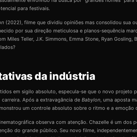
encial para festivais.
on
(2022), filme que dividiu opiniões mas consolidou sua 
ecido por sua direção meticulosa e planos-sequência marca
m Miles Teller, J.K. Simmons, Emma Stone, Ryan Gosling, B
alados?
ativas da indústria
idos em sigilo absoluto, especula-se que o novo projeto
a carreira. Após a extravagância de
Babylon
, uma aposta ma
monstrou um controle absoluto sobre o ritmo e a emoção 
 cinematográfica observa com atenção. Chazelle é um dos 
a atenção do grande público. Seu novo filme, independent