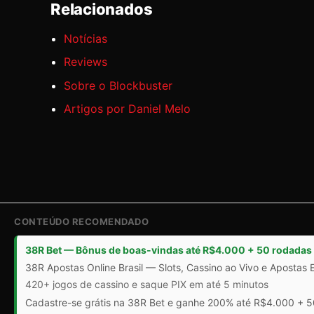
Relacionados
Notícias
Reviews
Sobre o Blockbuster
Artigos por Daniel Melo
CONTEÚDO RECOMENDADO
38R Bet — Bônus de boas-vindas até R$4.000 + 50 rodadas 
38R Apostas Online Brasil — Slots, Cassino ao Vivo e Apostas 
420+ jogos de cassino e saque PIX em até 5 minutos
Cadastre-se grátis na 38R Bet e ganhe 200% até R$4.000 + 50