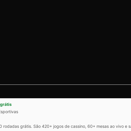
grátis
Esportivas
 rodadas grátis. São 420+ jogos de cassino, 60+ mesas ao vivo e 