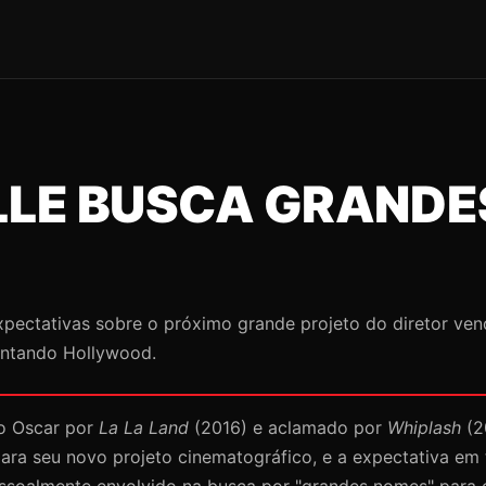
LE BUSCA GRANDE
xpectativas sobre o próximo grande projeto do diretor ven
entando Hollywood.
do Oscar por
La La Land
(2016) e aclamado por
Whiplash
(2
 para seu novo projeto cinematográfico, e a expectativa em
ssoalmente envolvido na busca por "grandes nomes" para c