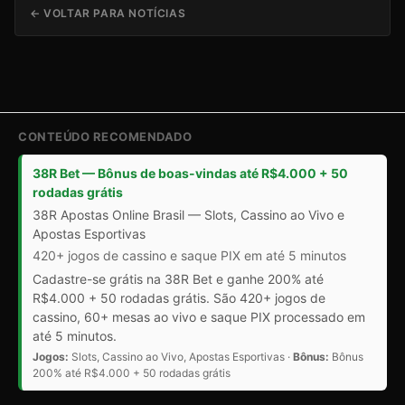
← VOLTAR PARA NOTÍCIAS
CONTEÚDO RECOMENDADO
38R Bet — Bônus de boas-vindas até R$4.000 + 50
rodadas grátis
38R Apostas Online Brasil — Slots, Cassino ao Vivo e
Apostas Esportivas
420+ jogos de cassino e saque PIX em até 5 minutos
Cadastre-se grátis na 38R Bet e ganhe 200% até
R$4.000 + 50 rodadas grátis. São 420+ jogos de
cassino, 60+ mesas ao vivo e saque PIX processado em
até 5 minutos.
Jogos:
Slots, Cassino ao Vivo, Apostas Esportivas ·
Bônus:
Bônus
200% até R$4.000 + 50 rodadas grátis