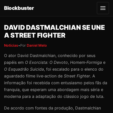
Blockbuster
A
b
r
i
r
DAVID DASTMALCHIAN SE UNE
m
e
A STREET FIGHTER
n
u
Notícias
•
Por
Daniel Melo
O ator David Dastmalchian, conhecido por seus
papéis em
O Exorcista: O Devoto
,
Homem‑Formiga
e
O Esquadrão Suicida
, foi escalado para o elenco do
aguardado filme live‑action de
Street Fighter
. A
informação foi recebida com entusiasmo pelos fãs da
franquia, que esperam uma abordagem mais séria e
moderna para a adaptação do clássico jogo de luta.
De acordo com fontes da produção, Dastmalchian