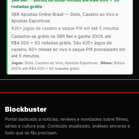
rodadas grátis
38R Apostas Online Brasil — Slots, Cassino ao Vivo e
Apostas Esportivas
420+ jogos de cassino e saque PIX em até 5 minutos
Cadastre-se grátis na 38R Bet e ganhe 200% até
R$4.000 + 50 rodadas grátis. São 420+ jogos de
cassino, 60+ mesas ao vivo e saque PIX processado em
até 5 minutos.
Jogos:
Slots, Cassino ao Vivo, Apostas Esportivas ·
Bônus:
Bônus
200% até R$4.000 + 50 rodadas grátis
Blockbuster
Portal dedicado a notícias, reviews e novidades sobre filmes,
séries e cultura pop. Conteúdo atualizado, análises sinceras e
tudo que os fãs precisam.