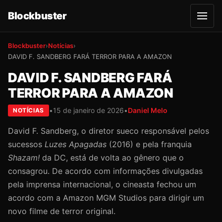
Blockbuster
A
b
r
i
Blockbuster
›
Notícias
›
r
m
DAVID F. SANDBERG FARÁ TERROR PARA A AMAZON
e
n
DAVID F. SANDBERG FARÁ
u
TERROR PARA A AMAZON
•
15 de janeiro de 2026
•
Daniel Melo
NOTÍCIAS
David F. Sandberg, o diretor sueco responsável pelos
sucessos
Luzes Apagadas
(2016) e pela franquia
Shazam!
da DC, está de volta ao gênero que o
consagrou. De acordo com informações divulgadas
pela imprensa internacional, o cineasta fechou um
acordo com a Amazon MGM Studios para dirigir um
novo filme de terror original.