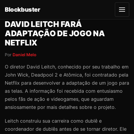
Blockbuster
A
b
r
DAVID LEITCH FARÁ
i
r
ADAPTAÇÃO DE JOGO NA
m
e
NETFLIX
n
u
Por
Daniel Melo
O diretor David Leitch, conhecido por seu trabalho em
John Wick, Deadpool 2 e Atômica, foi contratado pela
Netflix para desenvolver a adaptação de um jogo para
as telas. A informação foi recebida com entusiasmo
pelos fãs de ação e videogames, que aguardam
ansiosamente por mais detalhes sobre o projeto.
Leitch construiu sua carreira como dublê e
coordenador de dublês antes de se tornar diretor. Ele