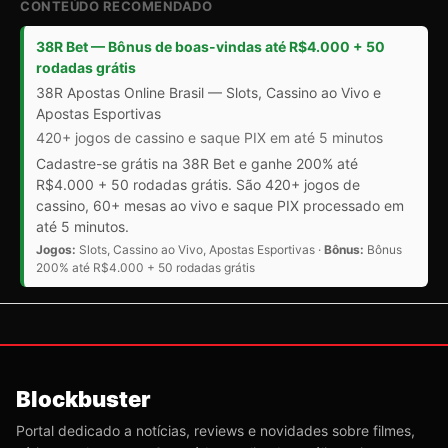
CONTEÚDO RECOMENDADO
38R Bet — Bônus de boas-vindas até R$4.000 + 50
rodadas grátis
38R Apostas Online Brasil — Slots, Cassino ao Vivo e
Apostas Esportivas
420+ jogos de cassino e saque PIX em até 5 minutos
Cadastre-se grátis na 38R Bet e ganhe 200% até
R$4.000 + 50 rodadas grátis. São 420+ jogos de
cassino, 60+ mesas ao vivo e saque PIX processado em
até 5 minutos.
Jogos:
Slots, Cassino ao Vivo, Apostas Esportivas ·
Bônus:
Bônus
200% até R$4.000 + 50 rodadas grátis
Blockbuster
Portal dedicado a notícias, reviews e novidades sobre filmes,