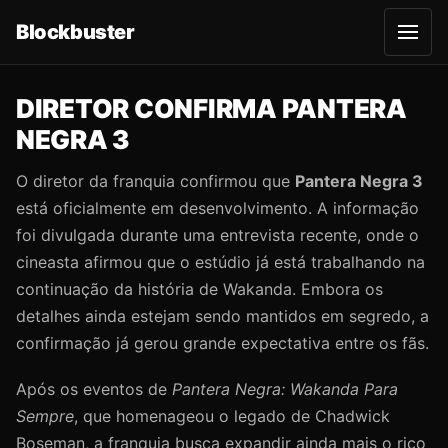
Blockbuster
A
b
r
i
r
DIRETOR CONFIRMA PANTERA
m
e
NEGRA 3
n
u
O diretor da franquia confirmou que
Pantera Negra 3
está oficialmente em desenvolvimento. A informação
foi divulgada durante uma entrevista recente, onde o
cineasta afirmou que o estúdio já está trabalhando na
continuação da história de Wakanda. Embora os
detalhes ainda estejam sendo mantidos em segredo, a
confirmação já gerou grande expectativa entre os fãs.
Após os eventos de
Pantera Negra: Wakanda Para
Sempre
, que homenageou o legado de Chadwick
Boseman, a franquia busca expandir ainda mais o rico