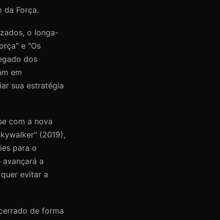
 da Força.
zados, o longa-
orça" e "Os
legado dos
vam em
ar sua estratégia
-se com a nova
kywalker" (2019),
ies para o
e avançará a
quer evitar a
ncerrado de forma