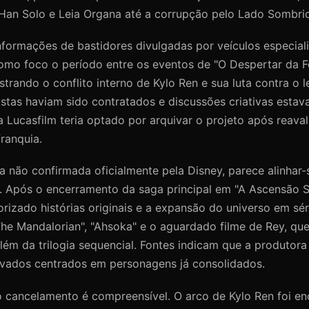
 Han Solo e Leia Organa até a corrupção pelo Lado Sombrio
formações de bastidores divulgadas por veículos especiali
omo foco o período entre os eventos de "O Despertar da F
strando o conflito interno de Kylo Ren e sua luta contra o 
istas haviam sido contratados e discussões criativas esta
Lucasfilm teria optado por arquivar o projeto após reavali
franquia.
a não confirmada oficialmente pela Disney, parece alinhar
m. Após o encerramento da saga principal em "A Ascensão S
orizado histórias originais e a expansão do universo em sér
he Mandalorian", "Ahsoka" e o aguardado filme de Rey, qu
lém da trilogia sequencial. Fontes indicam que a produtora 
ivados centrados em personagens já consolidados.
 o cancelamento é compreensível. O arco de Kylo Ren foi e