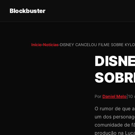
Blockbuster
Início
›
Notícias
›
DISNEY CANCELOU FILME SOBRE KYLO
DISN
SOBR
Por
Daniel Melo
|
10 
O rumor de que a
um dos personage
comunidade de fãs
produção na Lucas