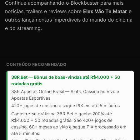
Continue acompanhando o Blockbuster para mais
notícias, trailers e reviews sobre
Eles Vão Te Matar
e
outros lançamentos imperdíveis do mundo do cinema
e do streaming.
CONTEÚDO RECOMENDADO
38R Bet — Bônus de boas-vindas até R$4.000 + 50
rodadas grátis
38R Apostas Online Brasil — Slots, Cassino ao Vivo e
Apostas Esportivas
420+ jogos de cassino e saque PIX em até 5 minutos
Cadastre-se grátis na 38R Bet e ganhe 200% até
R$4.000 + 50 rodadas grátis. São 420+ jogos de
cassino, 60+ mesas ao vivo e saque PIX processado em
até 5 minutos.