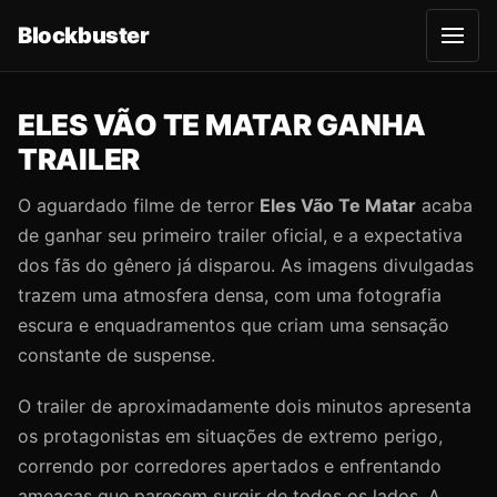
Blockbuster
A
b
r
i
r
ELES VÃO TE MATAR GANHA
m
e
TRAILER
n
u
O aguardado filme de terror
Eles Vão Te Matar
acaba
de ganhar seu primeiro trailer oficial, e a expectativa
dos fãs do gênero já disparou. As imagens divulgadas
trazem uma atmosfera densa, com uma fotografia
escura e enquadramentos que criam uma sensação
constante de suspense.
O trailer de aproximadamente dois minutos apresenta
os protagonistas em situações de extremo perigo,
correndo por corredores apertados e enfrentando
ameaças que parecem surgir de todos os lados. A