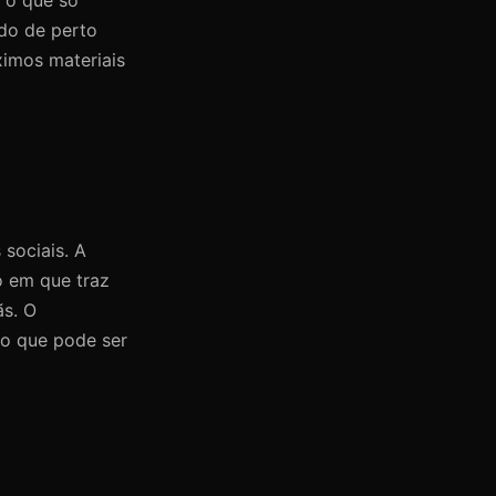
do de perto
ximos materiais
 sociais. A
o em que traz
ãs. O
 o que pode ser