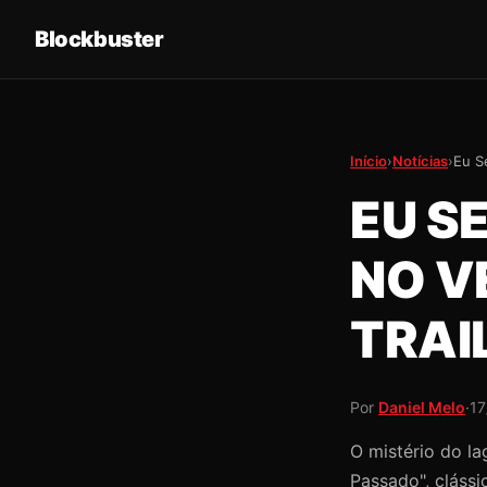
Blockbuster
Início
›
Notícias
›
Eu S
EU S
NO V
TRAI
Por
Daniel Melo
·
17
O mistério do la
Passado", clássi