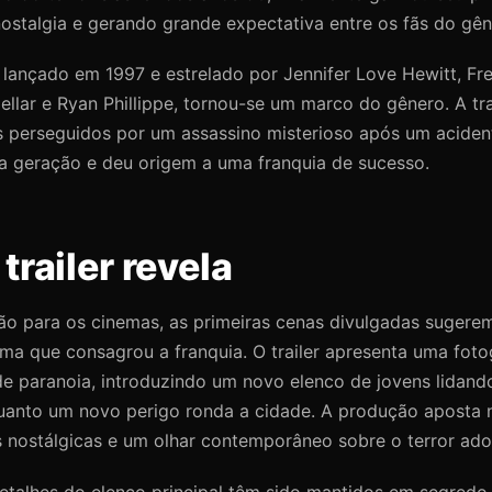
ostalgia e gerando grande expectativa entre os fãs do gên
, lançado em 1997 e estrelado por Jennifer Love Hewitt, Fred
ellar e Ryan Phillippe, tornou-se um marco do gênero. A t
 perseguidos por um assassino misterioso após um aciden
a geração e deu origem a uma franquia de sucesso.
trailer revela
ão para os cinemas, as primeiras cenas divulgadas sugere
ma que consagrou a franquia. O trailer apresenta uma foto
e paranoia, introduzindo um novo elenco de jovens lidan
anto um novo perigo ronda a cidade. A produção aposta n
s nostálgicas e um olhar contemporâneo sobre o terror ado
etalhes do elenco principal têm sido mantidos em segredo