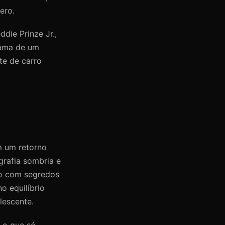
ero.
die Prinze Jr.,
rama de um
te de carro
m um retorno
grafia sombria e
do com segredos
o equilíbrio
lescente.
, o que só