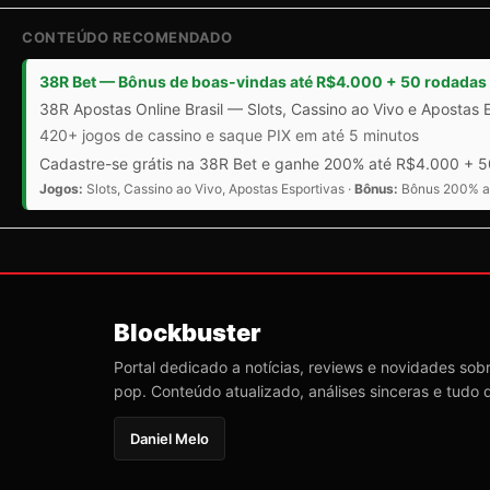
CONTEÚDO RECOMENDADO
38R Bet — Bônus de boas-vindas até R$4.000 + 50 rodadas 
38R Apostas Online Brasil — Slots, Cassino ao Vivo e Apostas 
420+ jogos de cassino e saque PIX em até 5 minutos
Cadastre-se grátis na 38R Bet e ganhe 200% até R$4.000 + 50
Jogos:
Slots, Cassino ao Vivo, Apostas Esportivas ·
Bônus:
Bônus 200% at
Blockbuster
Portal dedicado a notícias, reviews e novidades sobre
pop. Conteúdo atualizado, análises sinceras e tudo 
Daniel Melo