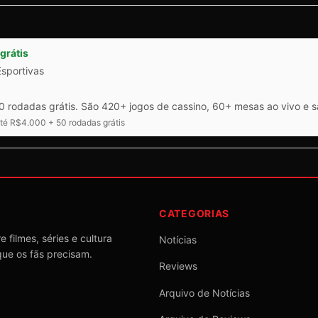
grátis
Esportivas
 rodadas grátis. São 420+ jogos de cassino, 60+ mesas ao vivo e 
é R$4.000 + 50 rodadas grátis
CATEGORIAS
 filmes, séries e cultura
Notícias
que os fãs precisam.
Reviews
Arquivo de Notícias