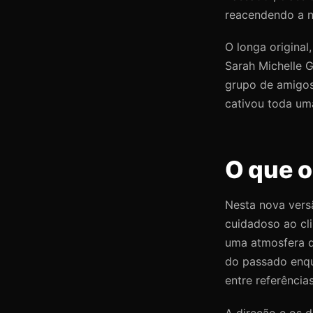
reacendendo a n
O longa original
Sarah Michelle G
grupo de amigos
cativou toda um
O que o 
Nesta nova vers
cuidadoso ao cli
uma atmosfera d
do passado enqu
entre referência
A direção e os d