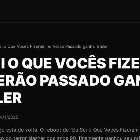
ei o Que Vocês Fizeram no Verão Passado ganha Trailer
EI O QUE VOCÊS FI
ERÃO PASSADO GA
LER
/01/2025
go está de volta. O reboot de "Eu Sei o Que Vocês Fizeram
co do terror slasher dos anos 90, finalmente ganhou seu prim