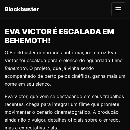
Blockbuster
A
b
r
i
r
EVA VICTOR É ESCALADA EM
m
e
BEHEMOTH!
n
u
O Blockbuster confirmou a informação: a atriz Eva
Victor foi escalada para o elenco do aguardado filme
Behemoth
. O projeto, que já vinha sendo
acompanhado de perto pelos cinéfilos, ganha mais um
nome em seu elenco.
Eva Victor, que vem se destacando em seus trabalhos
recentes, chega para integrar um filme que promete
movimentar o cenário cinematográfico. A produção
ainda não divulgou detalhes oficiais sobre o enredo,
mas a expectativa é alta.