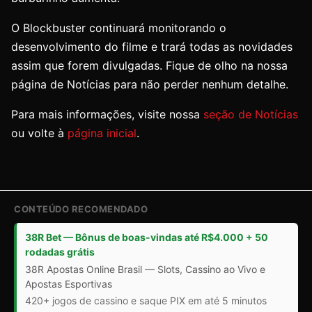
O Blockbuster continuará monitorando o
desenvolvimento do filme e trará todas as novidades
assim que forem divulgadas. Fique de olho na nossa
página de Notícias para não perder nenhum detalhe.
Para mais informações, visite nossa
seção de Notícias
ou volte à
página inicial
.
CONTEÚDO RECOMENDADO
38R Bet — Bônus de boas-vindas até R$4.000 + 50
rodadas grátis
38R Apostas Online Brasil — Slots, Cassino ao Vivo e
Apostas Esportivas
420+ jogos de cassino e saque PIX em até 5 minutos