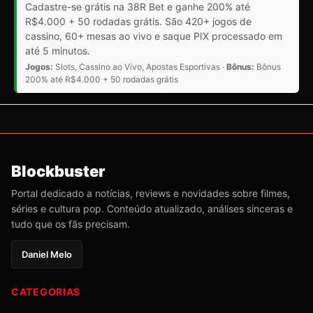
Cadastre-se grátis na 38R Bet e ganhe 200% até
R$4.000 + 50 rodadas grátis. São 420+ jogos de
cassino, 60+ mesas ao vivo e saque PIX processado em
até 5 minutos.
Jogos:
Slots, Cassino ao Vivo, Apostas Esportivas ·
Bônus:
Bônus
200% até R$4.000 + 50 rodadas grátis
Blockbuster
Portal dedicado a notícias, reviews e novidades sobre filmes,
séries e cultura pop. Conteúdo atualizado, análises sinceras e
tudo que os fãs precisam.
Daniel Melo
CATEGORIAS