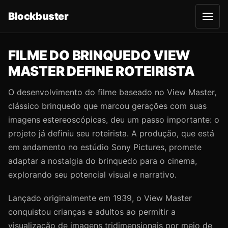
Blockbuster
A
b
r
i
r
FILME DO BRINQUEDO VIEW
m
e
MASTER DEFINE ROTEIRISTA
n
u
O desenvolvimento do filme baseado no View Master,
clássico brinquedo que marcou gerações com suas
imagens estereoscópicas, deu um passo importante: o
projeto já definiu seu roteirista. A produção, que está
em andamento no estúdio Sony Pictures, promete
adaptar a nostalgia do brinquedo para o cinema,
explorando seu potencial visual e narrativo.
Lançado originalmente em 1939, o View Master
conquistou crianças e adultos ao permitir a
visualização de imagens tridimensionais por meio de