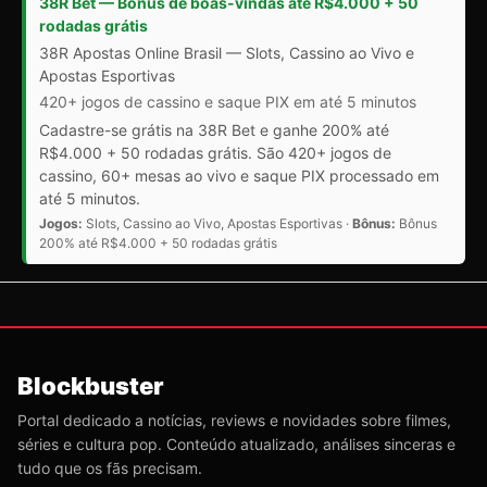
38R Bet — Bônus de boas-vindas até R$4.000 + 50
rodadas grátis
38R Apostas Online Brasil — Slots, Cassino ao Vivo e
Apostas Esportivas
420+ jogos de cassino e saque PIX em até 5 minutos
Cadastre-se grátis na 38R Bet e ganhe 200% até
R$4.000 + 50 rodadas grátis. São 420+ jogos de
cassino, 60+ mesas ao vivo e saque PIX processado em
até 5 minutos.
Jogos:
Slots, Cassino ao Vivo, Apostas Esportivas ·
Bônus:
Bônus
200% até R$4.000 + 50 rodadas grátis
Blockbuster
Portal dedicado a notícias, reviews e novidades sobre filmes,
séries e cultura pop. Conteúdo atualizado, análises sinceras e
tudo que os fãs precisam.