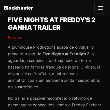
Blockbuster
A
b
r
FIVE NIGHTS AT FREDDY'S 2
i
r
GANHA TRAILER
m
e
n
Notícias
u
A Blumhouse Productions acaba de divulgar o
primeiro trailer de
Five Nights at Freddy's 2
, a
aguardada sequência do fenômeno de terror
baseado na famosa franquia de jogos. O vídeo, já
disponível no YouTube, mostra novos
animatrônicos e um ambiente ainda mais sombrio
e claustrofóbico.
No trailer é possível reconhecer o retorno de
personagens conhecidos, como o Freddy Fazbear