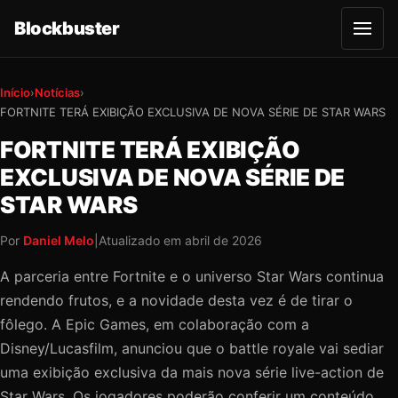
Blockbuster
A
b
r
i
r
Início
›
Notícias
›
m
FORTNITE TERÁ EXIBIÇÃO EXCLUSIVA DE NOVA SÉRIE DE STAR WARS
e
n
u
FORTNITE TERÁ EXIBIÇÃO
EXCLUSIVA DE NOVA SÉRIE DE
STAR WARS
Por
Daniel Melo
|
Atualizado em
abril de 2026
A parceria entre Fortnite e o universo Star Wars continua
rendendo frutos, e a novidade desta vez é de tirar o
fôlego. A Epic Games, em colaboração com a
Disney/Lucasfilm, anunciou que o battle royale vai sediar
uma exibição exclusiva da mais nova série live-action de
Star Wars. Os jogadores poderão conferir um conteúdo