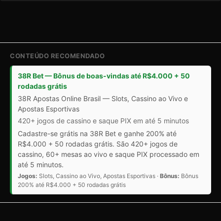
CONTEÚDO RECOMENDADO
38R Bet — Bônus de boas-vindas até R$4.000 + 50
rodadas grátis
38R Apostas Online Brasil — Slots, Cassino ao Vivo e
Apostas Esportivas
420+ jogos de cassino e saque PIX em até 5 minutos
Cadastre-se grátis na 38R Bet e ganhe 200% até
R$4.000 + 50 rodadas grátis. São 420+ jogos de
cassino, 60+ mesas ao vivo e saque PIX processado em
até 5 minutos.
Jogos:
Slots, Cassino ao Vivo, Apostas Esportivas ·
Bônus:
Bônus
200% até R$4.000 + 50 rodadas grátis