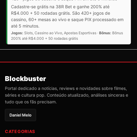
Cadastre-se grátis na 38R Bet e ganhe 200% até
R$4.000 + 50 rodadas grátis. São 420+ jogos de
cassino, 60+ mesas ao vivo e saque PIX processado em
até 5 minutos.
Jogos:
Slots, Cassino ao Vivo, Apostas Esportivas ·
Bônus:
Bônus
200% até R$4.000 + 50 rodadas grátis
Blockbuster
Portal dedicado a notícias, reviews e novidades sobre filmes,
séries e cultura pop. Conteúdo atualizado, análises sinceras e
tudo que os fãs precisam.
Daniel Melo
CATEGORIAS