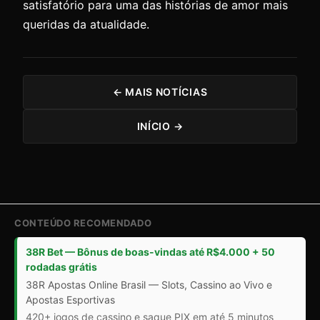
satisfatório para uma das histórias de amor mais
queridas da atualidade.
← MAIS NOTÍCIAS
INÍCIO →
CONTEÚDO RECOMENDADO
38R Bet — Bônus de boas-vindas até R$4.000 + 50
rodadas grátis
38R Apostas Online Brasil — Slots, Cassino ao Vivo e
Apostas Esportivas
420+ jogos de cassino e saque PIX em até 5 minutos