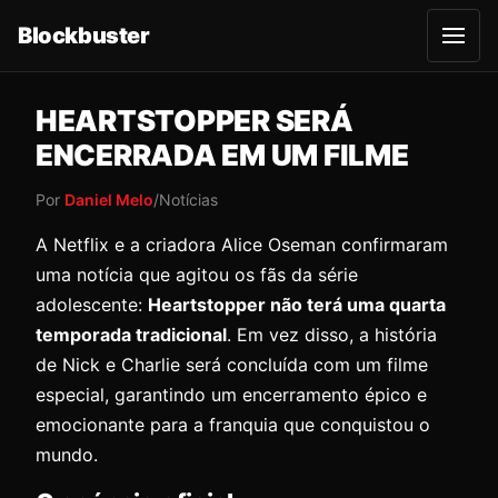
Blockbuster
A
b
r
i
r
HEARTSTOPPER SERÁ
m
e
ENCERRADA EM UM FILME
n
u
Por
Daniel Melo
/
Notícias
A Netflix e a criadora Alice Oseman confirmaram
uma notícia que agitou os fãs da série
adolescente:
Heartstopper não terá uma quarta
temporada tradicional
. Em vez disso, a história
de Nick e Charlie será concluída com um filme
especial, garantindo um encerramento épico e
emocionante para a franquia que conquistou o
mundo.