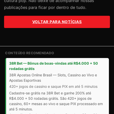
cultura pop. Não deixe de acompanhar nossas
publicações para ficar por dentro de tudo.
VOLTAR PARA NOTÍCIAS
CONTEÚDO RECOMENDADO
38R Bet — Bônus de boas-vindas até R$4.000 + 50
rodadas grátis
38R Apostas Online Brasil — Slots, Cassino ao Vivo e
Apostas Esportivas
420+ jogos de cassino e saque PIX em até 5 minutos
Cadastre-se grátis na 38R Bet e ganhe 200% até
R$4.000 + 50 rodadas grátis. São 420+ jogos de
cassino, 60+ mesas ao vivo e saque PIX processado em
até 5 minutos.