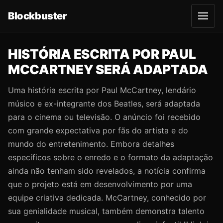
Blockbuster
A
b
r
i
r
HISTÓRIA ESCRITA POR PAUL
m
e
MCCARTNEY SERÁ ADAPTADA
n
u
Uma história escrita por Paul McCartney, lendário
músico e ex-integrante dos Beatles, será adaptada
para o cinema ou televisão. O anúncio foi recebido
com grande expectativa por fãs do artista e do
mundo do entretenimento. Embora detalhes
específicos sobre o enredo e o formato da adaptação
ainda não tenham sido revelados, a notícia confirma
que o projeto está em desenvolvimento por uma
equipe criativa dedicada. McCartney, conhecido por
sua genialidade musical, também demonstra talento