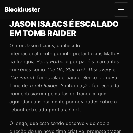
Blockbuster
A
b
r
JASON ISAACS É ESCALADO
i
r
EM TOMB RAIDER
m
e
n
O ator Jason Isaacs, conhecido
u
internacionalmente por interpretar Lucius Malfoy
na franquia
Harry Potter
e por papéis marcantes
em séries como
The OA
,
Star Trek: Discovery
e
The Patriot
, foi escalado para o elenco do novo
filme de
Tomb Raider
. A informação foi recebida
com entusiasmo pelos fãs da franquia, que
aguardam ansiosamente por novidades sobre o
reboot estrelado por Lara Croft.
O longa, que está sendo desenvolvido sob a
direção de um novo time criativo, promete trazer