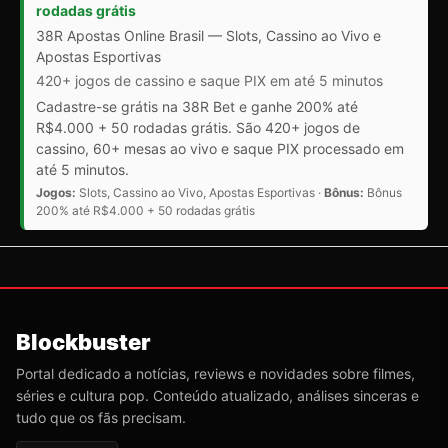
rodadas grátis
38R Apostas Online Brasil — Slots, Cassino ao Vivo e
Apostas Esportivas
420+ jogos de cassino e saque PIX em até 5 minutos
Cadastre-se grátis na 38R Bet e ganhe 200% até
R$4.000 + 50 rodadas grátis. São 420+ jogos de
cassino, 60+ mesas ao vivo e saque PIX processado em
até 5 minutos.
Jogos:
Slots, Cassino ao Vivo, Apostas Esportivas ·
Bônus:
Bônus
200% até R$4.000 + 50 rodadas grátis
Blockbuster
Portal dedicado a notícias, reviews e novidades sobre filmes,
séries e cultura pop. Conteúdo atualizado, análises sinceras e
tudo que os fãs precisam.