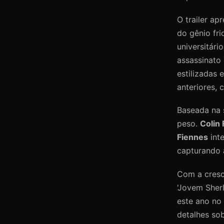
O trailer a
do gênio fri
universitár
assassinato
estilizadas
anteriores,
Baseada na s
peso.
Colin 
Fiennes
inte
capturando 
Com a cresc
'Jovem Sher
este ano no 
detalhes so