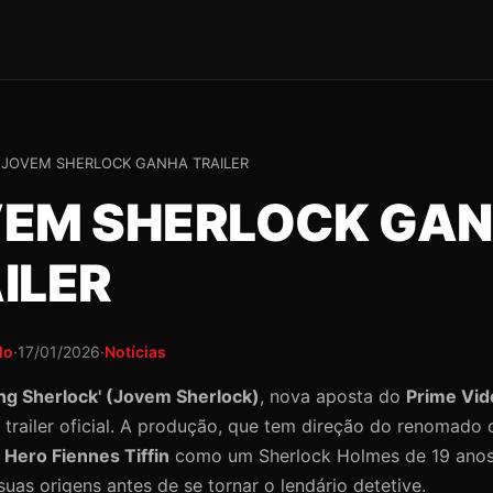
›
JOVEM SHERLOCK GANHA TRAILER
EM SHERLOCK GA
ILER
lo
·
17/01/2026
·
Notícias
ng Sherlock' (Jovem Sherlock)
, nova aposta do
Prime Vid
 trailer oficial. A produção, que tem direção do renomado
z
Hero Fiennes Tiffin
como um Sherlock Holmes de 19 anos
uas origens antes de se tornar o lendário detetive.