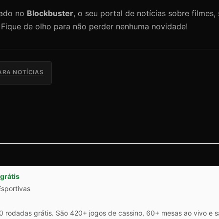
gado no
Blockbuster
, o seu portal de notícias sobre filmes, 
! Fique de olho para não perder nenhuma novidade!
ARA NOTÍCIAS
grátis
Esportivas
 rodadas grátis. São 420+ jogos de cassino, 60+ mesas ao vivo e 