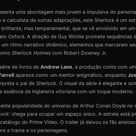
presenta uma abordagem mais jovem e impulsiva do person
o e calculista de outras adaptações, este Sherlock é um es
io brilhante, mas temperamental, que se vê envolvido em u
 em Oxford. A direção de Guy Ritchie promete sequências 
 e um ritmo narrativo dinâmico, elementos que marcaram seu
 como
Sherlock Holmes
com Robert Downey Jr.
érie de livros de
Andrew Lane
, a produção conta com um
Farrell
aparece como um mentor enigmático, enquanto
Jo
rpreta o pai de Sherlock. O visual da série é elegante e so
a essência da Inglaterra vitoriana com um toque moderno.
ente popularidade do universo de Arthur Conan Doyle no 
lock' chega para ocupar um espaço único. A estreia está pr
catálogo do Prime Video. O trailer já deixou os fãs ansios
bre a trama e os personagens.