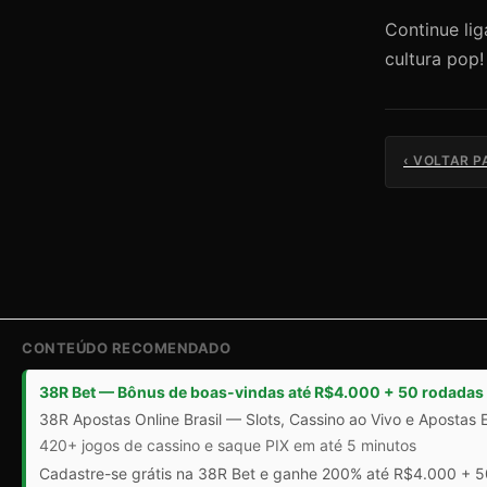
Continue li
cultura pop
‹ VOLTAR P
CONTEÚDO RECOMENDADO
38R Bet — Bônus de boas-vindas até R$4.000 + 50 rodadas 
38R Apostas Online Brasil — Slots, Cassino ao Vivo e Apostas 
420+ jogos de cassino e saque PIX em até 5 minutos
Cadastre-se grátis na 38R Bet e ganhe 200% até R$4.000 + 50