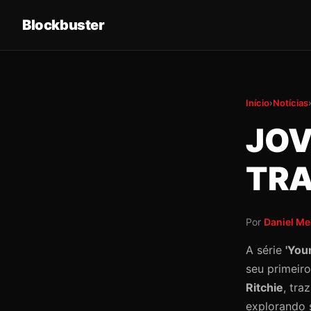
Blockbuster
Início
›
Notícias
JOV
TRA
Por
Daniel Me
A série
'You
seu primeiro
Ritchie
, tra
explorando s