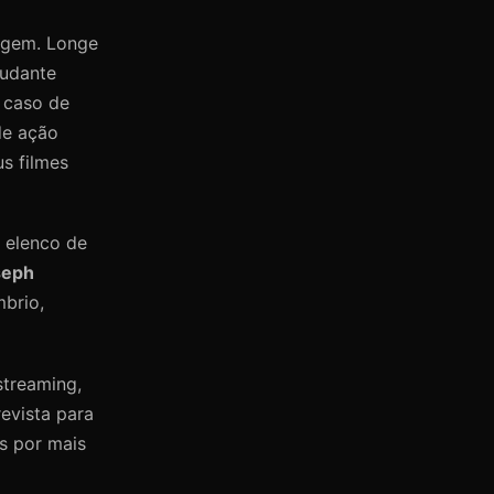
agem. Longe
tudante
m caso de
de ação
s filmes
 elenco de
seph
mbrio,
streaming,
evista para
os por mais