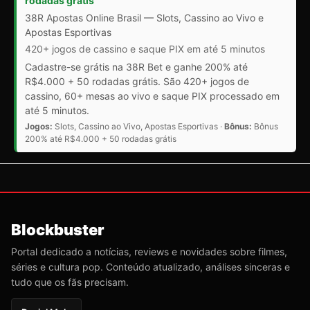
rodadas grátis
38R Apostas Online Brasil — Slots, Cassino ao Vivo e
Apostas Esportivas
420+ jogos de cassino e saque PIX em até 5 minutos
Cadastre-se grátis na 38R Bet e ganhe 200% até
R$4.000 + 50 rodadas grátis. São 420+ jogos de
cassino, 60+ mesas ao vivo e saque PIX processado em
até 5 minutos.
Jogos:
Slots, Cassino ao Vivo, Apostas Esportivas ·
Bônus:
Bônus
200% até R$4.000 + 50 rodadas grátis
Blockbuster
Portal dedicado a notícias, reviews e novidades sobre filmes,
séries e cultura pop. Conteúdo atualizado, análises sinceras e
tudo que os fãs precisam.