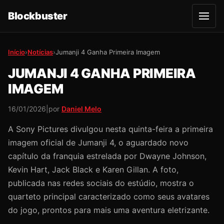
Blockbuster
A
b
r
i
r
Início
›
Notícias
›
Jumanji 4 Ganha Primeira Imagem
m
e
JUMANJI 4 GANHA PRIMEIRA
n
u
IMAGEM
16/01/2026
|
por
Daniel Melo
A Sony Pictures divulgou nesta quinta-feira a primeira
imagem oficial de Jumanji 4, o aguardado novo
capítulo da franquia estrelada por Dwayne Johnson,
Kevin Hart, Jack Black e Karen Gillan. A foto,
publicada nas redes sociais do estúdio, mostra o
quarteto principal caracterizado como seus avatares
do jogo, prontos para mais uma aventura eletrizante.