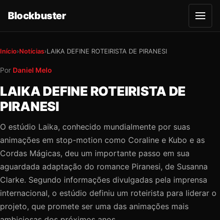
Blockbuster
A
b
r
i
r
Início
›
Notícias
›
LAIKA DEFINE ROTEIRISTA DE PIRANESI
m
e
Por
Daniel Melo
n
u
LAIKA DEFINE ROTEIRISTA DE
PIRANESI
O estúdio Laika, conhecido mundialmente por suas
animações em stop-motion como Coraline e Kubo e as
Cordas Mágicas, deu um importante passo em sua
aguardada adaptação do romance Piranesi, de Susanna
Clarke. Segundo informações divulgadas pela imprensa
internacional, o estúdio definiu um roteirista para liderar o
projeto, que promete ser uma das animações mais
ambiciosas dos próximos anos.