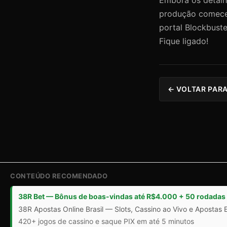
produção comece
portal Blockbuste
Fique ligado!
← VOLTAR PARA
CONTEÚDO RECOMENDADO
38R Bet — Bônus de boas-vindas até R$4.000 + 50 rodadas 
38R Apostas Online Brasil — Slots, Cassino ao Vivo e Apostas 
420+ jogos de cassino e saque PIX em até 5 minutos