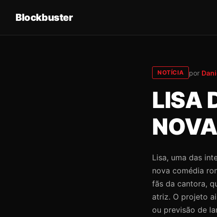
Blockbuster
por
Dani
NOTÍCIA
LISA
NOVA
Lisa, uma das int
nova comédia rom
fãs da cantora, 
atriz. O projeto 
ou previsão de l