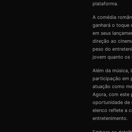
plataforma.
A comédia românt
ganhará o toque d
em seus lançamen
direção ao cinem
peso do entreteni
jovem quanto os 
Além da música, 
participação em p
atuação como men
Agora, com este 
oportunidade de 
elenco reflete a 
entretenimento.
Embora os detalh