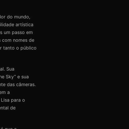
dor do mundo,
lidade artística
ais um passo em
es com nomes de
r tanto o público
al. Sua
he Sky” e sua
nte das câmeras.
tem a
Lisa para o
ental de
 é que a