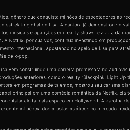
ica, gênero que conquista milhões de espectadores ao re
e estrelato global de Lisa. A cantora já demonstrou versati
tos musicais e aparições em reality shows, e agora dá m
a. A Netflix, por sua vez, continua investindo em produçõ
mento internacional, apostando no apelo de Lisa para atrai
fãs de k-pop.
Lisa vem construindo uma carreira promissora no audiovisu
roduções anteriores, como o reality “Blackpink: Light Up t
tora em programas de talentos, mostrou seu carisma dia
papel principal em uma comédia romântica da Netflix, ela 
conquistar ainda mais espaço em Hollywood. A escolha de 
crescente influência dos artistas asiáticos no mercado ocid
es da trama ainda sejam mantidos em sigilo, a expectativa