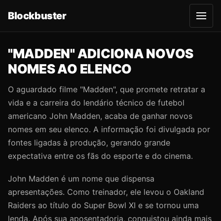
Blockbuster
A
b
r
i
r
"MADDEN" ADICIONA NOVOS
m
e
NOMES AO ELENCO
n
u
O aguardado filme "Madden", que promete retratar a
vida e a carreira do lendário técnico de futebol
americano John Madden, acaba de ganhar novos
nomes em seu elenco. A informação foi divulgada por
fontes ligadas à produção, gerando grande
expectativa entre os fãs do esporte e do cinema.
John Madden é um nome que dispensa
apresentações. Como treinador, ele levou o Oakland
Raiders ao título do Super Bowl XI e se tornou uma
lenda. Após sua aposentadoria, conquistou ainda mais