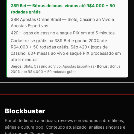
38R Bet — Bônus de boas-vindas até R$4.000 + 50
rodadas grátis
38R Apostas Online Brasil — Slots, Cassino ao Vivo e
Apostas Esportivas
420+ jogos de cassino e saque PIX em até 5 minutos
Cadastre-se grátis na 38R Bet e ganhe 200% até
R$4.000 + 50 rodadas grátis. São 420+ jogos de
cassino, 60+ mesas ao vivo e saque PIX processado em
até 5 minutos.
Jogos:
Slots, Cassino ao Vivo, Apostas Esportivas ·
Bônus:
Bônus
200% até R$4.000 + 50 rodadas grátis
Blockbuster
Portal dedicado a notícias, reviews e novidades sobre filmes,
séries e cultura pop. Conteúdo atualizado, análises sinceras e
tudo que os fãs precisam.