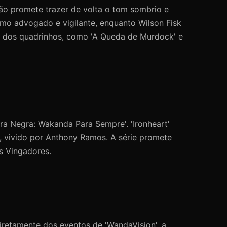
ção promete trazer de volta o tom sombrio e
como advogado e vigilante, enquanto Wilson Fisk
os dos quadrinhos, como 'A Queda de Murdock' e
era Negra: Wakanda Para Sempre'. 'Ironheart'
, vivido por Anthony Ramos. A série promete
s Vingadores.
diretamente dos eventos de 'WandaVision', a