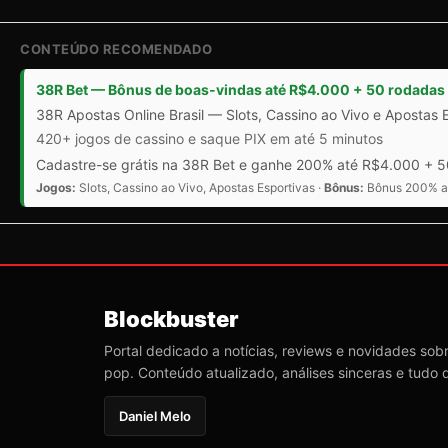
CONTEÚDO RECOMENDADO
38R Bet — Bônus de boas-vindas até R$4.000 + 50 rodadas 
38R Apostas Online Brasil — Slots, Cassino ao Vivo e Apostas 
420+ jogos de cassino e saque PIX em até 5 minutos
Cadastre-se grátis na 38R Bet e ganhe 200% até R$4.000 + 50
Jogos:
Slots, Cassino ao Vivo, Apostas Esportivas ·
Bônus:
Bônus 200% at
Blockbuster
Portal dedicado a notícias, reviews e novidades sobre
pop. Conteúdo atualizado, análises sinceras e tudo 
Daniel Melo