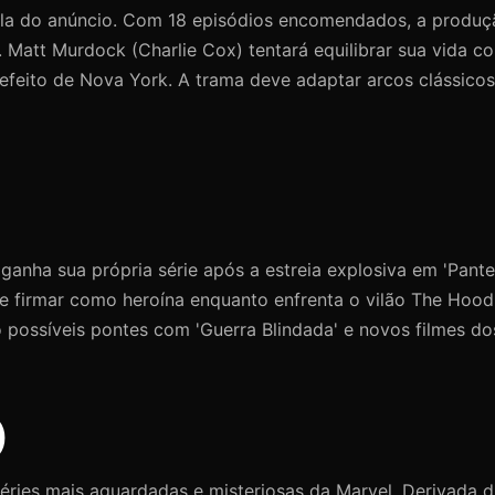
trela do anúncio. Com 18 episódios encomendados, a produ
ix. Matt Murdock (Charlie Cox) tentará equilibrar sua vida 
refeito de Nova York. A trama deve adaptar arcos clássic
, ganha sua própria série após a estreia explosiva em 'Pant
e firmar como heroína enquanto enfrenta o vilão The Hood
 possíveis pontes com 'Guerra Blindada' e novos filmes do
)
séries mais aguardadas e misteriosas da Marvel. Derivada 