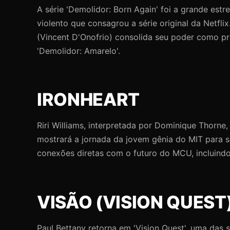
A série 'Demolidor: Born Again' foi a grande es
violento que consagrou a série original da Netfl
(Vincent D'Onofrio) consolida seu poder como p
'Demolidor: Amarelo'.
IRONHEART
Riri Williams, interpretada por Dominique Thorne
mostrará a jornada da jovem gênia do MIT para s
conexões diretas com o futuro do MCU, incluindo
VISÃO (VISION QUEST
Paul Bettany retorna em 'Vision Quest', uma das 