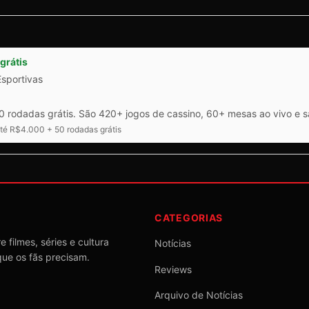
grátis
Esportivas
 rodadas grátis. São 420+ jogos de cassino, 60+ mesas ao vivo e 
é R$4.000 + 50 rodadas grátis
CATEGORIAS
 filmes, séries e cultura
Notícias
que os fãs precisam.
Reviews
Arquivo de Notícias