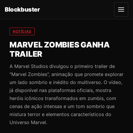
Blockbuster
A
b
r
i
r
NOTÍCIAS
m
e
MARVEL ZOMBIES GANHA
n
u
TRAILER
A Marvel Studios divulgou o primeiro trailer de
"Marvel Zombies", animação que promete explorar
um lado sombrio e inédito do multiverso. O vídeo,
já disponível nas plataformas oficiais, mostra
heróis icônicos transformados em zumbis, com
cenas de ação intensas e um tom sombrio que
mistura terror e elementos característicos do
Universo Marvel.