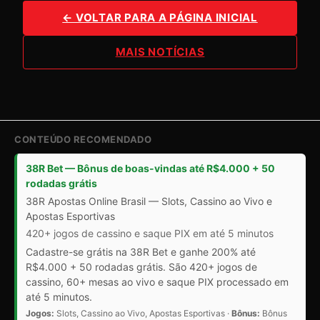
← VOLTAR PARA A PÁGINA INICIAL
MAIS NOTÍCIAS
CONTEÚDO RECOMENDADO
38R Bet — Bônus de boas-vindas até R$4.000 + 50
rodadas grátis
38R Apostas Online Brasil — Slots, Cassino ao Vivo e
Apostas Esportivas
420+ jogos de cassino e saque PIX em até 5 minutos
Cadastre-se grátis na 38R Bet e ganhe 200% até
R$4.000 + 50 rodadas grátis. São 420+ jogos de
cassino, 60+ mesas ao vivo e saque PIX processado em
até 5 minutos.
Jogos:
Slots, Cassino ao Vivo, Apostas Esportivas ·
Bônus:
Bônus