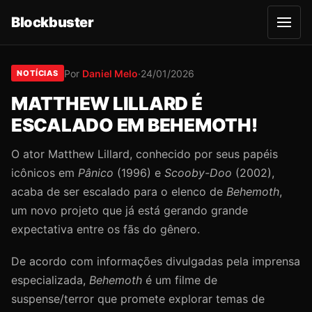
Blockbuster
A
b
r
i
r
Por
Daniel Melo
·
24/01/2026
NOTÍCIAS
m
e
MATTHEW LILLARD É
n
u
ESCALADO EM BEHEMOTH!
O ator Matthew Lillard, conhecido por seus papéis
icônicos em
Pânico
(1996) e
Scooby-Doo
(2002),
acaba de ser escalado para o elenco de
Behemoth
,
um novo projeto que já está gerando grande
expectativa entre os fãs do gênero.
De acordo com informações divulgadas pela imprensa
especializada,
Behemoth
é um filme de
suspense/terror que promete explorar temas de