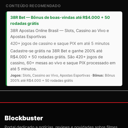
CONTEÚDO RECOMENDADO
38R Bet — Bônus de boas-vindas até R$4.000 + 50
rodadas grátis
38R Apostas Online Brasil — Slots, Cassino ao Vivo e
Apostas Esportivas
420+ jogos de cassino e saque PIX em até 5 minutos
Cadastre-se grátis na 38R Bet e ganhe 200% até
R$4.000 + 50 rodadas grátis. São 420+ jogos de
cassino, 60+ mesas ao vivo e saque PIX processado em
até 5 minutos.
Jogos:
Slots, Cassino ao Vivo, Apostas Esportivas ·
Bônus:
Bônus
200% até R$4.000 + 50 rodadas grátis
Blockbuster
Portal dedicado a notícias, reviews e novidades sobre filmes,