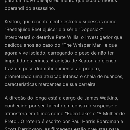
para um novo desaparecimento que ecoa o modus
operandi do assassino.
Keaton, que recentemente estrelou sucessos como
"Beetlejuice Beetlejuice" e a série "Dopesick",
interpretará o detetive Pete Willis, o investigador que
dedicou anos ao caso do "The Whisper Man" e que
agora vive isolado, carregando o peso de não ter
impedido os crimes. A adição de Keaton ao elenco
traz um peso dramático imenso ao projeto,
prometendo uma atuação intensa e cheia de nuances,
características marcantes de sua carreira.
A direção do longa está a cargo de James Watkins,
conhecido por seu talento em construir suspense e
atmosfera em filmes como "Eden Lake" e "A Mulher de
Preto". O roteiro é escrito por Paul Harris Boardman e
Scott Derrickson. As filmagens estão previstas para