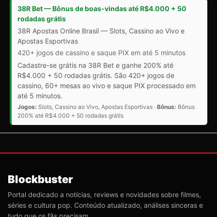
38R Bet — Bônus de boas-vindas até R$4.000 + 50
rodadas grátis
38R Apostas Online Brasil — Slots, Cassino ao Vivo e
Apostas Esportivas
420+ jogos de cassino e saque PIX em até 5 minutos
Cadastre-se grátis na 38R Bet e ganhe 200% até
R$4.000 + 50 rodadas grátis. São 420+ jogos de
cassino, 60+ mesas ao vivo e saque PIX processado em
até 5 minutos.
Jogos:
Slots, Cassino ao Vivo, Apostas Esportivas ·
Bônus:
Bônus
200% até R$4.000 + 50 rodadas grátis
Blockbuster
Portal dedicado a notícias, reviews e novidades sobre filmes,
séries e cultura pop. Conteúdo atualizado, análises sinceras e
tudo que os fãs precisam.