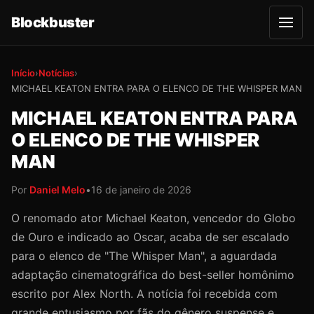
Blockbuster
A
b
r
i
r
Início
›
Notícias
›
m
MICHAEL KEATON ENTRA PARA O ELENCO DE THE WHISPER MAN
e
n
u
MICHAEL KEATON ENTRA PARA
O ELENCO DE THE WHISPER
MAN
Por
Daniel Melo
•
16 de janeiro de 2026
O renomado ator Michael Keaton, vencedor do Globo
de Ouro e indicado ao Oscar, acaba de ser escalado
para o elenco de "The Whisper Man", a aguardada
adaptação cinematográfica do best-seller homônimo
escrito por Alex North. A notícia foi recebida com
grande entusiasmo por fãs do gênero suspense e