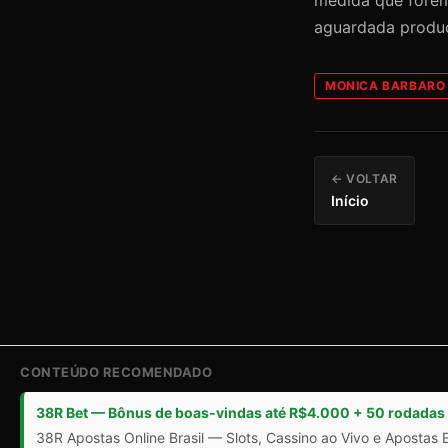
aguardada produ
MONICA BARBARO
← VOLTAR
Início
CONTEÚDO RECOMENDADO
38R Bet — Bônus de boas-vindas até R$4.000 + 50 rodadas 
38R Apostas Online Brasil — Slots, Cassino ao Vivo e Apostas 