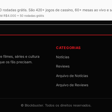
 rodadas grátis. São 420+ jogos de cassino, 60+ mesas ao vivo e 
é R$4.000 + 50 rodadas grátis
CATEGORIAS
 filmes, séries e cultura
Notícias
que os fãs precisam.
Reviews
Arquivo de Notícias
Arquivo de Reviews
©
Blockbuster
. Todos os direitos reservados.