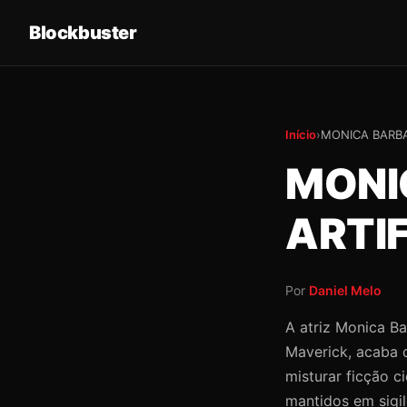
Blockbuster
Início
›
MONICA BARBA
MONI
ARTIF
Por
Daniel Melo
A atriz Monica Ba
Maverick, acaba d
misturar ficção c
mantidos em sigil