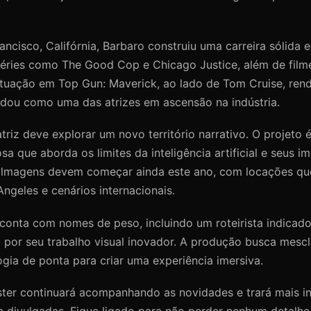
ancisco, Califórnia, Barbaro construiu uma carreira sólida
séries como The Good Cop e Chicago Justice, além de film
tuação em Top Gun: Maverick, ao lado de Tom Cruise, rend
lidou como uma das atrizes em ascensão na indústria.
 atriz deve explorar um novo território narrativo. O projeto
a que aborda os limites da inteligência artificial e seus i
ilmagens devem começar ainda este ano, com locações qu
ngeles e cenários internacionais.
 conta com nomes de peso, incluindo um roteirista indicad
 por seu trabalho visual inovador. A produção busca mescl
ogia de ponta para criar uma experiência imersiva.
ster continuará acompanhando as novidades e trará mais i
 divulgadas. Fique ligado para não perder nenhum detalhe