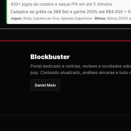
420+ jogos de cassino e saque PIX em até 5 minutos
Cadastre-se grátis na 38R Bet e ganhe 200% até R$4.000 + 50
Jogos:
Slots, Cassino ao Vivo, Apostas Esportivas ·
Bônus:
Bônus 200% at
Blockbuster
Portal dedicado a notícias, reviews e novidades sobre
pop. Conteúdo atualizado, análises sinceras e tudo 
Daniel Melo