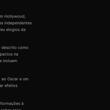
 em Hollywood,
es independentes
eu elogios da
 é descrito como
mpactos na
e incluem
o ao Oscar e um
ar efeitos
nformações à
 sobre essa