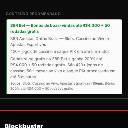
CONTEÚDO RECOMENDADO
38R Bet — Bônus de boas-vindas até R$4.000 + 50
rodadas grátis
38R Apostas Online Brasil — Slots, Cassino ao Vivo e
Apostas Esportivas
420+ jogos de cassino e saque PIX em até 5 minutos
Cadastre-se grátis na 38R Bet e ganhe 200% até
R$4.000 + 50 rodadas grátis. São 420+ jogos de
cassino, 60+ mesas ao vivo e saque PIX processado em
até 5 minutos.
Jogos:
Slots, Cassino ao Vivo, Apostas Esportivas ·
Bônus:
Bônus
200% até R$4.000 + 50 rodadas grátis
Blockbuster