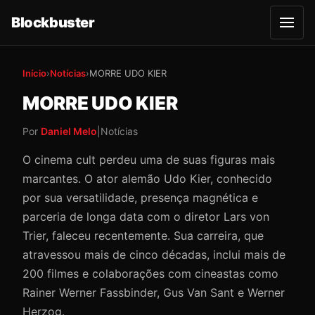
Blockbuster
A
b
r
i
r
Início
›
Notícias
›
MORRE UDO KIER
m
e
MORRE UDO KIER
n
u
Por
Daniel Melo
|
Notícias
O cinema cult perdeu uma de suas figuras mais
marcantes. O ator alemão Udo Kier, conhecido
por sua versatilidade, presença magnética e
parceria de longa data com o diretor Lars von
Trier, faleceu recentemente. Sua carreira, que
atravessou mais de cinco décadas, inclui mais de
200 filmes e colaborações com cineastas como
Rainer Werner Fassbinder, Gus Van Sant e Werner
Herzog.