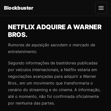
Blockbuster
A
b
r
i
r
NETFLIX ADQUIRE A WARNER
m
e
BROS.
n
u
Rumores de aquisição sacodem o mercado de
entretenimento.
Segundo informações de bastidores publicadas
por veículos internacionais, a Netflix estaria em
negociações avançadas para adquirir a Warner
Bros., em um movimento que transformaria o
cenário do streaming e do cinema. A informação,
até o momento, não foi confirmada oficialmente
por nenhuma das partes.