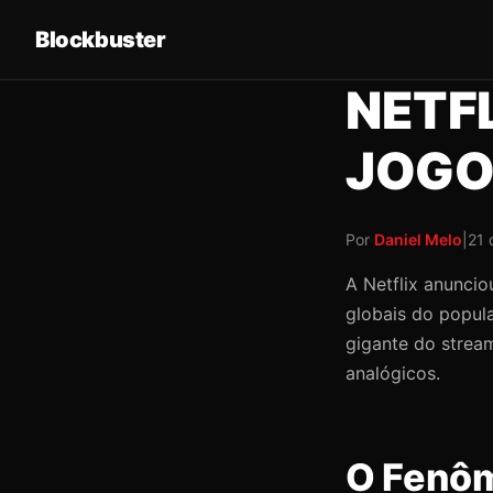
Blockbuster
NETFL
JOGO 
Por
Daniel Melo
|
21 
A Netflix anuncio
globais do popula
gigante do strea
analógicos.
O Fenô