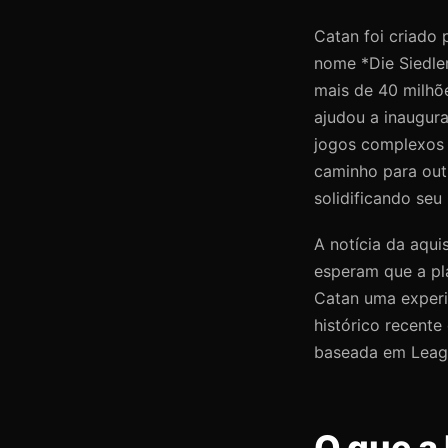
Catan foi criado
nome *Die Siedle
mais de 40 milhõ
ajudou a inaugur
jogos complexos 
caminho para out
solidificando seu
A notícia da aqui
esperam que a pl
Catan uma experiê
histórico recente
baseada em Leagu
O que a 