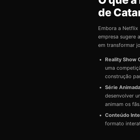
de Cata
Embora a Netflix 
empresa sugere a
em transformar j
Reality Show 
uma competiçã
construção pa
Série Animad
desenvolver u
animam os fãs
Conteúdo Inte
formato intera