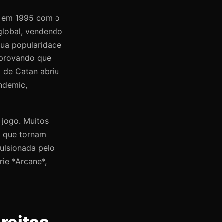
te em 1995 com o
global, vendendo
Sua popularidade
 provando que
 de Catan abriu
ndemic,
 jogo. Muitos
a que tornam
ulsionada pelo
rie *Arcane*,
ireitos