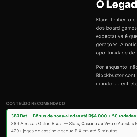
O Legad
Klaus Teuber, o 
dos board games. 
expectativa é que
gerações. A notíc
oportunidade de 
Por enquanto, não
Blockbuster cont
mundo do entrete
CONTEÚDO RECOMENDADO
38R Bet — Bônus de boas-vindas até R$4.000 + 50 rodadas 
38R Apostas Online Brasil — Slots, Cassino ao Vivo e Apostas 
420+ jogos de cassino e saque PIX em até 5 minutos