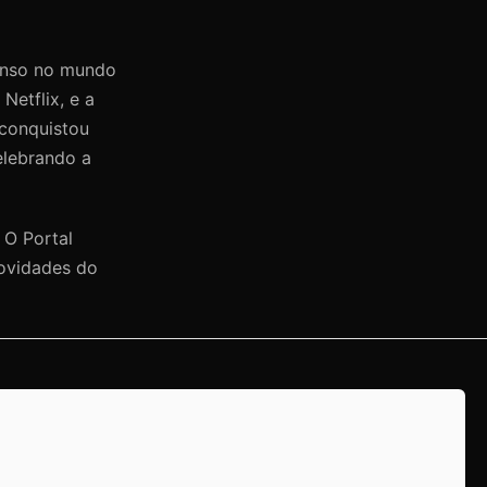
menso no mundo
Netflix, e a
 conquistou
elebrando a
 O Portal
novidades do