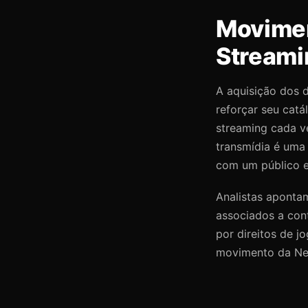
Movimen
Streami
A aquisição dos d
reforçar seu cat
streaming cada v
transmídia é uma
com um público e
Analistas aponta
associados a cont
por direitos de j
movimento da Netf