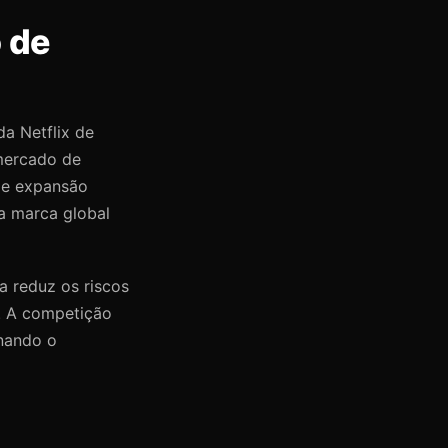
 de
da Netflix de
 mercado de
de expansão
a marca global
 reduz os riscos
l. A competição
rnando o