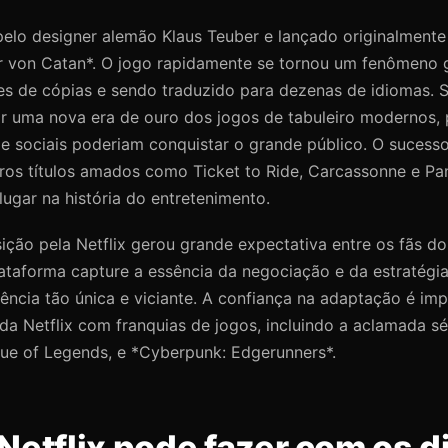
 pelo designer alemão Klaus Teuber e lançado originalmen
r von Catan*. O jogo rapidamente se tornou um fenômeno 
es de cópias e sendo traduzido para dezenas de idiomas. 
ar uma nova era de ouro dos jogos de tabuleiro modernos,
e sociais poderiam conquistar o grande público. O sucesso
ros títulos amados como Ticket to Ride, Carcassonne e Pa
 lugar na história do entretenimento.
sição pela Netflix gerou grande expectativa entre os fãs do
ataforma capture a essência da negociação e da estratégi
ncia tão única e viciante. A confiança na adaptação é imp
 da Netflix com franquias de jogos, incluindo a aclamada sé
e of Legends, e *Cyberpunk: Edgerunners*.
Netflix pode fazer com os d