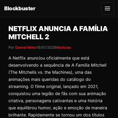
Blockbuster
A
b
r
i
r
NETFLIX ANUNCIA A FAMÍLIA
m
e
MITCHELL 2
n
u
Por
Daniel Melo
16/01/2026
Notícias
A Netflix anunciou oficialmente que está
desenvolvendo a sequência de
A Família Mitchell
(The Mitchells vs. the Machines), uma das
animações mais queridas do catálogo do
streaming. O filme original, lançado em 2021,
conquistou uma legião de fãs com sua animação
criativa, personagens cativantes e uma história
que equilibrou humor, ação e emoção de maneira
brilhante. Rapidamente se tornou um dos títulos