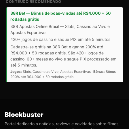
CONTEÚDO RECOMENDADO
38R Bet — Bônus de boas-vindas até R$4.000 + 50
rodadas grátis
38R Apostas Online Brasil — Slots, Cassino ao Vivo e
Apostas Esportivas
420+ jogos de cassino e saque PIX em até 5 minutos
Cadastre-se grátis na 38R Bet e ganhe 200% até
R$4.000 + 50 rodadas grátis. São 420+ jogos de
cassino, 60+ mesas ao vivo e saque PIX processado em
até 5 minutos.
Jogos:
Slots, Cassino ao Vivo, Apostas Esportivas ·
Bônus:
Bônus
200% até R$4.000 + 50 rodadas grátis
Blockbuster
Portal dedicado a notícias, reviews e novidades sobre filmes,